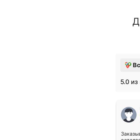
Д
Вс
5.0
из 
Заказыв