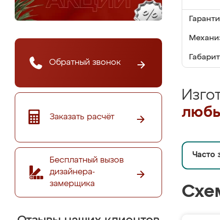
Гаранти
Механи
Габарит
Обратный звонок
Изго
любы
Заказать расчёт
Часто 
Бесплатный вызов
дизайнера-
замерщика
Схе