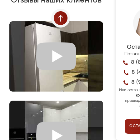
Отзывы наших клиентов
Оста
Позвон
8 (
8 (
8 (
Или оставь
ко
предвар
ОСТ