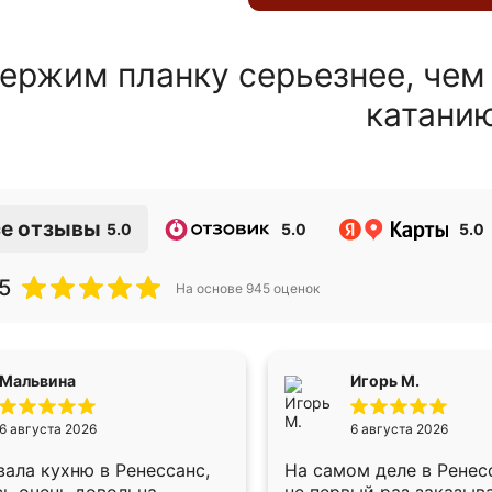
ержим планку серьезнее, чем
катани
е отзывы
5.0
5.0
5.0
5
На основе
945
оценок
Мальвина
Игорь М.
6 августа 2026
6 августа 2026
ала кухню в Ренессанс,
На самом деле в Ренес