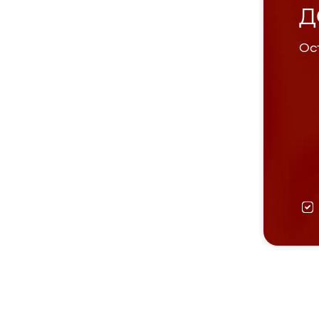
Д
Ост