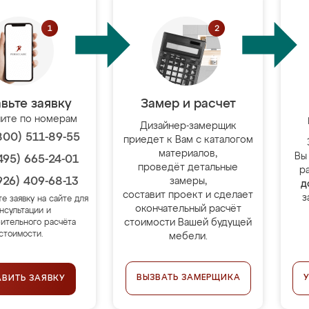
вьте заявку
Замер и расчет
ите по номерам
Дизайнер-замерщик
800) 511-89-55
приедет к Вам с каталогом
материалов,
Вы
495) 665-24-01
проведёт детальные
р
926) 409-68-13
замеры,
д
составит проект и сделает
з
те заявку на сайте для
окончательный расчёт
нсультации и
стоимости Вашей будущей
ительного расчёта
стоимости.
мебели.
ВЫЗВАТЬ ЗАМЕРЩИКА
АВИТЬ ЗАЯВКУ