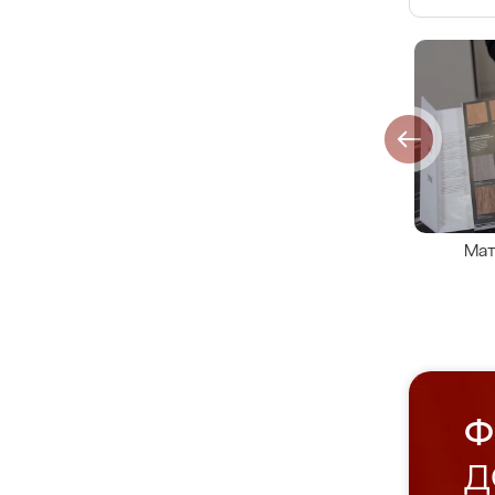
Мат
Ф
Д