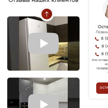
Отзывы наших клиентов
Оста
Позвон
8 (
8 (
8 (
Или оставь
ко
предвар
ОСТ