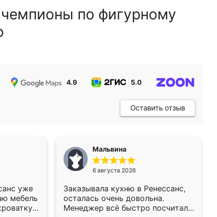
 чемпионы по фигурному
ю
4.9
5.0
5.0
Оставить отзыв
Мальвина
6 августа 2026
санс уже
Заказывала кухню в Ренессанс,
аю мебель
осталась очень довольна.
кроватку
Менеджер всё быстро посчитала,