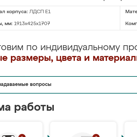
ал корпуса:
ЛДСП Е1
Мате
, мм:
1913x425x1707
Комп
товим по индивидуальному про
е размеры, цвета и материа
задаваемые вопросы
ма работы