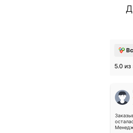
Д
Вс
5.0
из 
Заказыв
осталас
Менедж