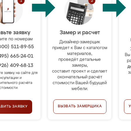
вьте заявку
Замер и расчет
ите по номерам
Дизайнер-замерщик
800) 511-89-55
приедет к Вам с каталогом
материалов,
Вы
495) 665-24-01
проведёт детальные
р
926) 409-68-13
замеры,
д
составит проект и сделает
з
те заявку на сайте для
окончательный расчёт
нсультации и
стоимости Вашей будущей
ительного расчёта
стоимости.
мебели.
ВЫЗВАТЬ ЗАМЕРЩИКА
АВИТЬ ЗАЯВКУ