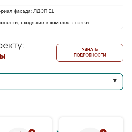
риал фасада:
ЛДСП Е1
оненты, входящие в комплект:
полки
екту:
УЗНАТЬ
лы
ПОДРОБНОСТИ
▼