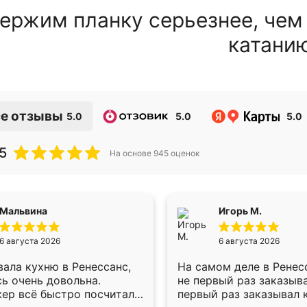
ержим планку серьезнее, чем
катани
е отзывы
5.0
5.0
5.0
5
На основе
945
оценок
Мальвина
Игорь М.
6 августа 2026
6 августа 2026
ала кухню в Ренессанс,
На самом деле в Ренес
ь очень довольна.
не первый раз заказыв
ер всё быстро посчитала,
первый раз заказывал 