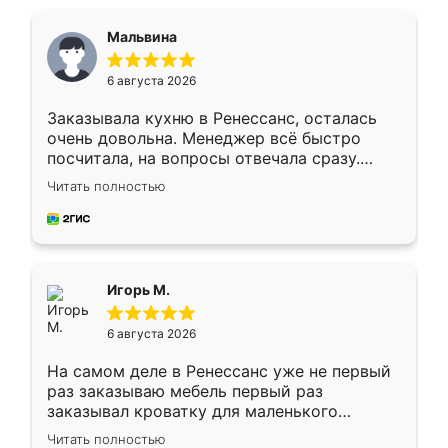
Мальвина
6 августа 2026
Заказывала кухню в Ренессанс, осталась
очень довольна. Менеджер всё быстро
посчитала, на вопросы отвечала сразу.
Замерщик приехал в субботу, подошёл к
Читать полностью
делу со всей ответственностью. Собрали
за день, ребята работали аккуратно, даже
пыли почти не было. Качество отличное,
ящики ходят плавно, ничего не скрипит.
Всё подошло как влитое.
Игорь М.
6 августа 2026
На самом деле в Ренессанс уже не первый
раз заказываю мебель первый раз
заказывал кроватку для маленького
ребёнка при его рождении ,во второй раз
Читать полностью