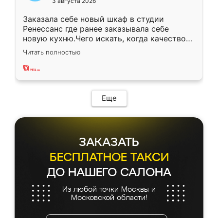
3 августа 2026
Заказала себе новый шкаф в студии
Ренессанс где ранее заказывала себе
новую кухню.Чего искать, когда качеством
вполне довольна. Служит кухня уже почти
Читать полностью
два года, нареканий нет.
Еще
ЗАКАЗАТЬ
БЕСПЛАТНОЕ ТАКСИ
ДО НАШЕГО САЛОНА
Из любой точки Москвы и
Московской области!