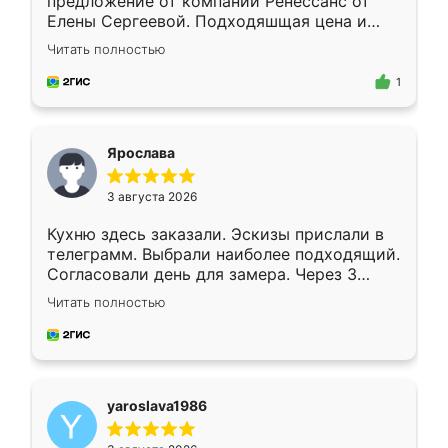
предложение от компании Ренессанс от
Елены Сергеевой. Подходяшщая цена и
короткие сроки изготовления. Приехавший
Читать полностью
для замера сотрудник Владислав
предложил по моему эскизу самый
1
подходящий вариант шкафа. Немного его
видоизменил, получилось даже лучше, чем
я хотела.
Ярослава
3 августа 2026
Кухню здесь заказали. Эскизы прислали в
телеграмм. Выбрали наиболее подходящий.
Согласовали день для замера. Через 3
недели кухня была уже готова. Остались
Читать полностью
довольны работой. Спасибо Ренессанс
мебель за качественную работу!
yaroslava1986