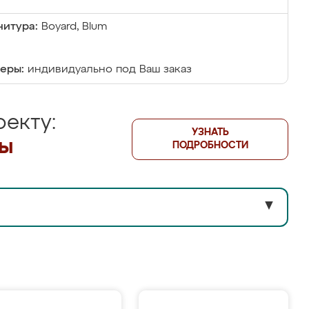
итура:
Boyard, Blum
еры:
индивидуально под Ваш заказ
екту:
УЗНАТЬ
лы
ПОДРОБНОСТИ
▼