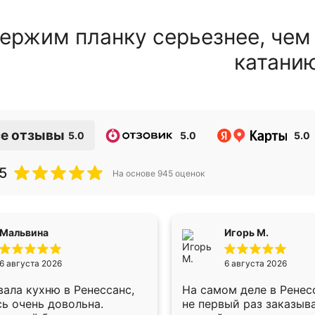
ержим планку серьезнее, чем
катани
е отзывы
5.0
5.0
5.0
5
На основе
945
оценок
Мальвина
Игорь М.
6 августа 2026
6 августа 2026
ала кухню в Ренессанс,
На самом деле в Ренес
ь очень довольна.
не первый раз заказыв