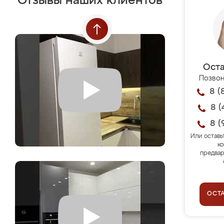
Отзывы наших клиентов
Оста
Позвон
8 (
8 (
8 (
Или оставь
ко
предвар
ОСТ