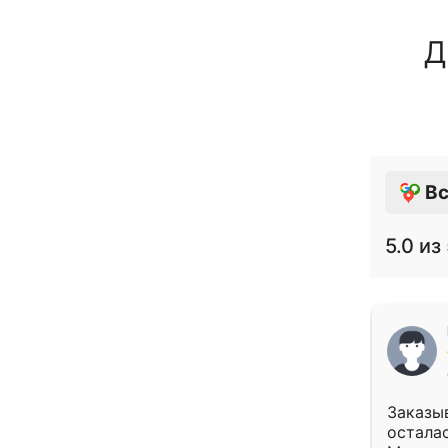
Д
Вс
5.0
из 
Заказыв
осталас