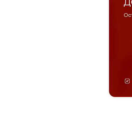
Д
Ост