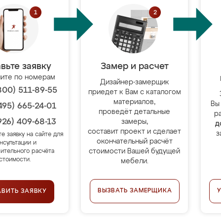
вьте заявку
Замер и расчет
ите по номерам
Дизайнер-замерщик
800) 511-89-55
приедет к Вам с каталогом
материалов,
Вы
495) 665-24-01
проведёт детальные
р
926) 409-68-13
замеры,
д
составит проект и сделает
з
те заявку на сайте для
окончательный расчёт
нсультации и
стоимости Вашей будущей
ительного расчёта
стоимости.
мебели.
ВЫЗВАТЬ ЗАМЕРЩИКА
АВИТЬ ЗАЯВКУ