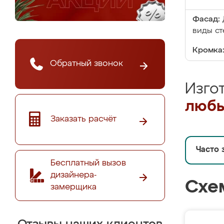
Фасад:
виды ст
Кромка
Обратный звонок
Изго
любы
Заказать расчёт
Часто 
Бесплатный вызов
дизайнера-
Схе
замерщика