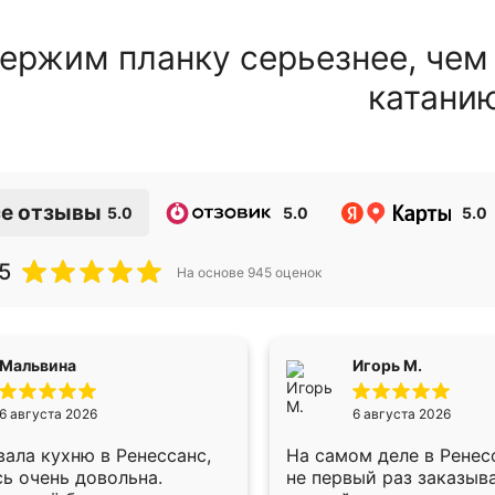
ержим планку серьезнее, чем
катани
е отзывы
5.0
5.0
5.0
5
На основе
945
оценок
Мальвина
Игорь М.
6 августа 2026
6 августа 2026
ала кухню в Ренессанс,
На самом деле в Ренес
ь очень довольна.
не первый раз заказыв