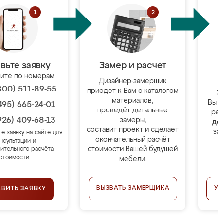
вьте заявку
Замер и расчет
ите по номерам
Дизайнер-замерщик
800) 511-89-55
приедет к Вам с каталогом
материалов,
Вы
495) 665-24-01
проведёт детальные
р
926) 409-68-13
замеры,
д
составит проект и сделает
з
те заявку на сайте для
окончательный расчёт
нсультации и
стоимости Вашей будущей
ительного расчёта
стоимости.
мебели.
ВЫЗВАТЬ ЗАМЕРЩИКА
АВИТЬ ЗАЯВКУ