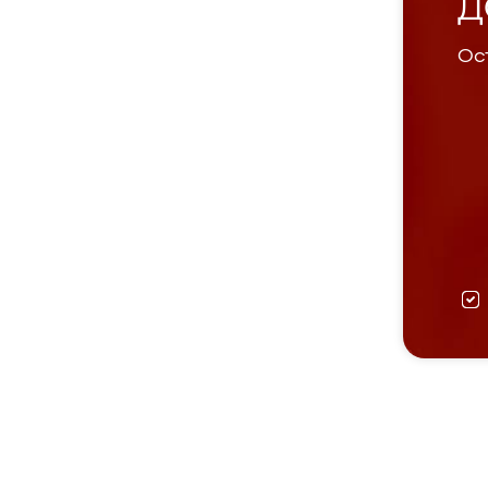
Д
Ост