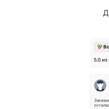
Д
Вс
5.0
из 
Заказыв
осталас