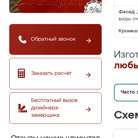
Фасад:
виды ст
Кромка
Обратный звонок
Изго
любы
Заказать расчёт
Часто 
Бесплатный вызов
дизайнера-
Схе
замерщика