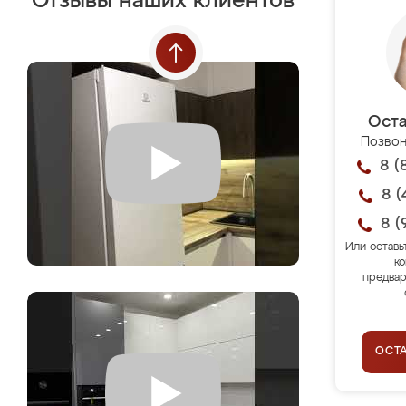
Отзывы наших клиентов
Оста
Позвон
8 (
8 (
8 (
Или оставь
ко
предвар
ОСТ