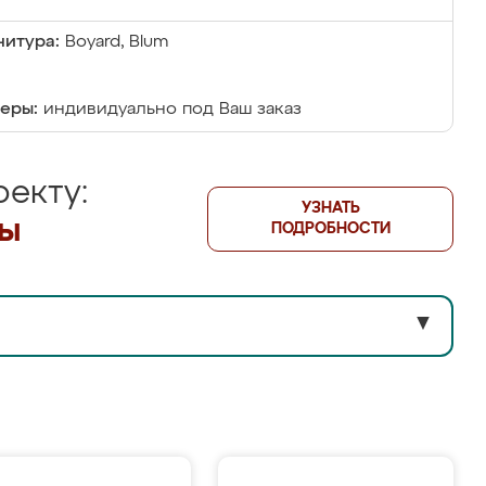
итура:
Boyard, Blum
еры:
индивидуально под Ваш заказ
екту:
УЗНАТЬ
лы
ПОДРОБНОСТИ
▼