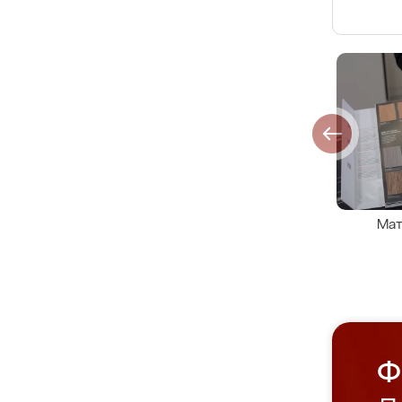
Мат
Ф