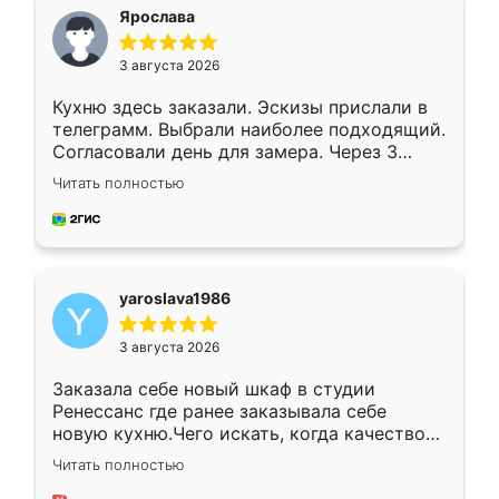
я хотела.
Ярослава
3 августа 2026
Кухню здесь заказали. Эскизы прислали в
телеграмм. Выбрали наиболее подходящий.
Согласовали день для замера. Через 3
недели кухня была уже готова. Остались
Читать полностью
довольны работой. Спасибо Ренессанс
мебель за качественную работу!
yaroslava1986
3 августа 2026
Заказала себе новый шкаф в студии
Ренессанс где ранее заказывала себе
новую кухню.Чего искать, когда качеством
вполне довольна. Служит кухня уже почти
Читать полностью
два года, нареканий нет.