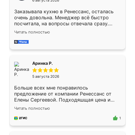
6 августа 2026
мебели буду заказывать только здесь.
Заказывала кухню в Ренессанс, осталась
очень довольна. Менеджер всё быстро
посчитала, на вопросы отвечала сразу.
Замерщик приехал в субботу, подошёл к
Читать полностью
делу со всей ответственностью. Собрали
за день, ребята работали аккуратно, даже
пыли почти не было. Качество отличное,
ящики ходят плавно, ничего не скрипит.
Всё подошло как влитое.
Аринка Р.
5 августа 2026
Больше всех мне понравилось
предложение от компании Ренессанс от
Елены Сергеевой. Подходяшщая цена и
короткие сроки изготовления. Приехавший
Читать полностью
для замера сотрудник Владислав
предложил по моему эскизу самый
1
подходящий вариант шкафа. Немного его
видоизменил, получилось даже лучше, чем