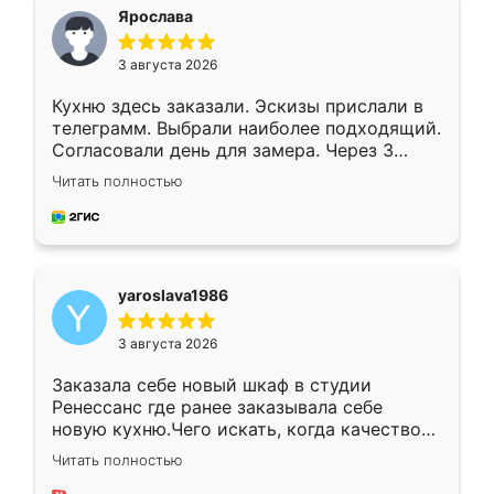
я хотела.
Ярослава
3 августа 2026
Кухню здесь заказали. Эскизы прислали в
телеграмм. Выбрали наиболее подходящий.
Согласовали день для замера. Через 3
недели кухня была уже готова. Остались
Читать полностью
довольны работой. Спасибо Ренессанс
мебель за качественную работу!
yaroslava1986
3 августа 2026
Заказала себе новый шкаф в студии
Ренессанс где ранее заказывала себе
новую кухню.Чего искать, когда качеством
вполне довольна. Служит кухня уже почти
Читать полностью
два года, нареканий нет.