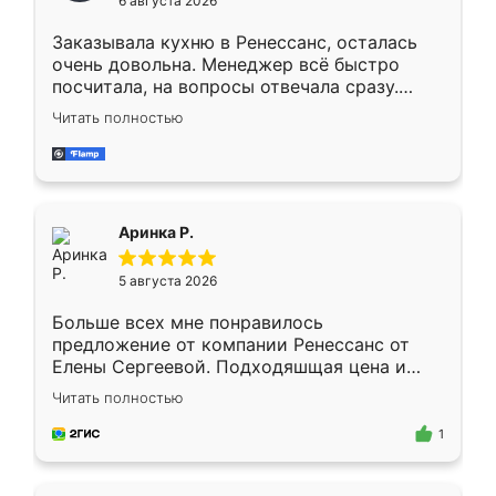
6 августа 2026
мебели буду заказывать только здесь.
Заказывала кухню в Ренессанс, осталась
очень довольна. Менеджер всё быстро
посчитала, на вопросы отвечала сразу.
Замерщик приехал в субботу, подошёл к
Читать полностью
делу со всей ответственностью. Собрали
за день, ребята работали аккуратно, даже
пыли почти не было. Качество отличное,
ящики ходят плавно, ничего не скрипит.
Всё подошло как влитое.
Аринка Р.
5 августа 2026
Больше всех мне понравилось
предложение от компании Ренессанс от
Елены Сергеевой. Подходяшщая цена и
короткие сроки изготовления. Приехавший
Читать полностью
для замера сотрудник Владислав
предложил по моему эскизу самый
1
подходящий вариант шкафа. Немного его
видоизменил, получилось даже лучше, чем