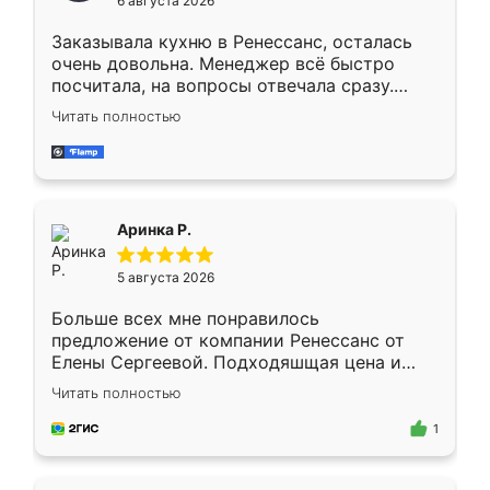
6 августа 2026
мебели буду заказывать только здесь.
Заказывала кухню в Ренессанс, осталась
очень довольна. Менеджер всё быстро
посчитала, на вопросы отвечала сразу.
Замерщик приехал в субботу, подошёл к
Читать полностью
делу со всей ответственностью. Собрали
за день, ребята работали аккуратно, даже
пыли почти не было. Качество отличное,
ящики ходят плавно, ничего не скрипит.
Всё подошло как влитое.
Аринка Р.
5 августа 2026
Больше всех мне понравилось
предложение от компании Ренессанс от
Елены Сергеевой. Подходяшщая цена и
короткие сроки изготовления. Приехавший
Читать полностью
для замера сотрудник Владислав
предложил по моему эскизу самый
1
подходящий вариант шкафа. Немного его
видоизменил, получилось даже лучше, чем