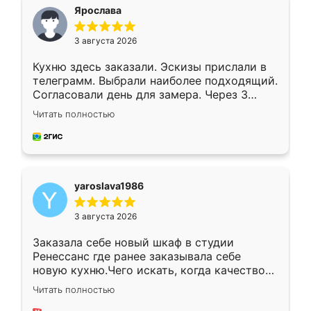
я хотела.
Ярослава
3 августа 2026
Кухню здесь заказали. Эскизы прислали в
телеграмм. Выбрали наиболее подходящий.
Согласовали день для замера. Через 3
недели кухня была уже готова. Остались
Читать полностью
довольны работой. Спасибо Ренессанс
мебель за качественную работу!
yaroslava1986
3 августа 2026
Заказала себе новый шкаф в студии
Ренессанс где ранее заказывала себе
новую кухню.Чего искать, когда качеством
вполне довольна. Служит кухня уже почти
Читать полностью
два года, нареканий нет.