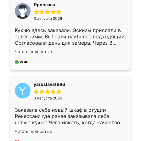
я хотела.
Ярослава
3 августа 2026
Кухню здесь заказали. Эскизы прислали в
телеграмм. Выбрали наиболее подходящий.
Согласовали день для замера. Через 3
недели кухня была уже готова. Остались
Читать полностью
довольны работой. Спасибо Ренессанс
мебель за качественную работу!
yaroslava1986
3 августа 2026
Заказала себе новый шкаф в студии
Ренессанс где ранее заказывала себе
новую кухню.Чего искать, когда качеством
вполне довольна. Служит кухня уже почти
Читать полностью
два года, нареканий нет.