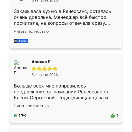
6 августа 2026
мебели буду заказывать только здесь.
Заказывала кухню в Ренессанс, осталась
очень довольна. Менеджер всё быстро
посчитала, на вопросы отвечала сразу.
Замерщик приехал в субботу, подошёл к
Читать полностью
делу со всей ответственностью. Собрали
за день, ребята работали аккуратно, даже
пыли почти не было. Качество отличное,
ящики ходят плавно, ничего не скрипит.
Всё подошло как влитое.
Аринка Р.
5 августа 2026
Больше всех мне понравилось
предложение от компании Ренессанс от
Елены Сергеевой. Подходяшщая цена и
короткие сроки изготовления. Приехавший
Читать полностью
для замера сотрудник Владислав
предложил по моему эскизу самый
1
подходящий вариант шкафа. Немного его
видоизменил, получилось даже лучше, чем