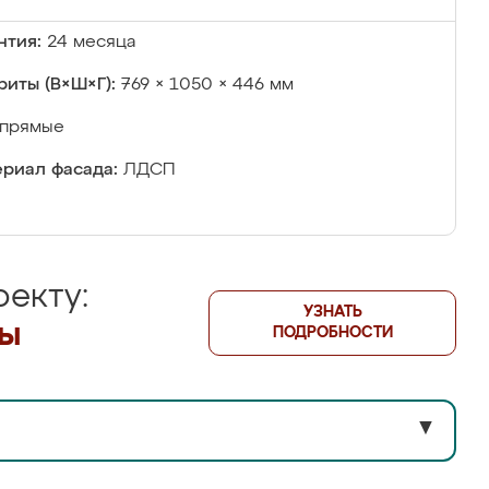
нтия:
24 месяца
риты (В×Ш×Г):
769 × 1050 × 446 мм
прямые
риал фасада:
ЛДСП
екту:
УЗНАТЬ
лы
ПОДРОБНОСТИ
▼