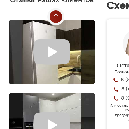
Отзывы наших клиентов
Схе
Оста
Позвон
8 (
8 (
8 (
Или оставь
ко
предвар