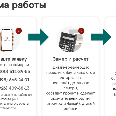
ма работы
вьте заявку
Замер и расчет
ите по номерам
Дизайнер-замерщик
800) 511-89-55
приедет к Вам с каталогом
материалов,
Вы
495) 665-24-01
проведёт детальные
р
926) 409-68-13
замеры,
д
составит проект и сделает
з
те заявку на сайте для
окончательный расчёт
нсультации и
стоимости Вашей будущей
ительного расчёта
стоимости.
мебели.