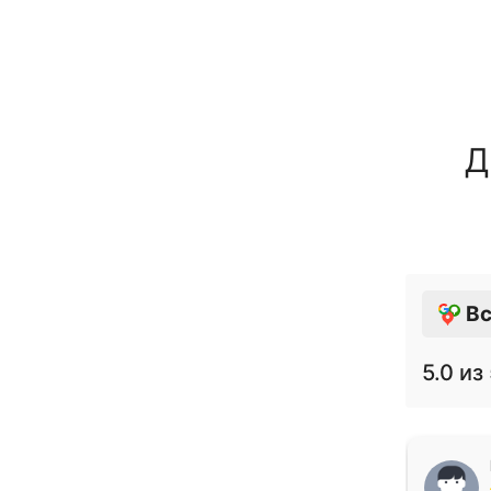
Д
Вс
5.0
из 