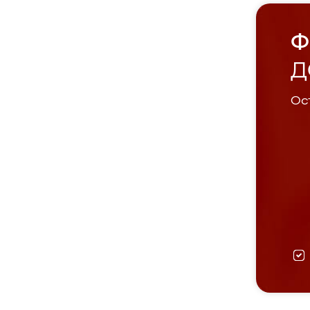
Ф
Д
Ост