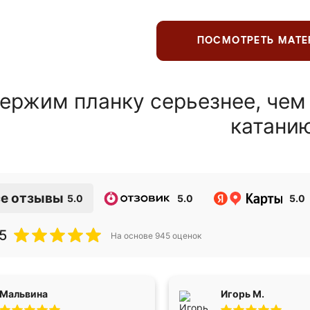
ПОСМОТРЕТЬ МАТ
ержим планку серьезнее, чем
катани
е отзывы
5.0
5.0
5.0
5
На основе
945
оценок
Мальвина
Игорь М.