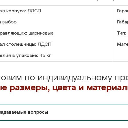
ал корпуса:
ЛДСП
Гара
а выбор
Габа
правляющих:
шариковые
Тип:
ал столешницы:
ЛДСП
Мате
елия в упаковке:
45 кг
товим по индивидуальному про
е размеры, цвета и материа
задаваемые вопросы