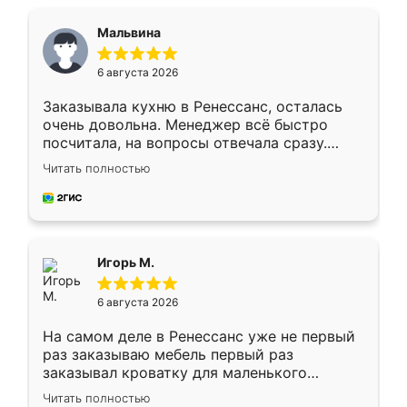
Мальвина
6 августа 2026
Заказывала кухню в Ренессанс, осталась
очень довольна. Менеджер всё быстро
посчитала, на вопросы отвечала сразу.
Замерщик приехал в субботу, подошёл к
Читать полностью
делу со всей ответственностью. Собрали
за день, ребята работали аккуратно, даже
пыли почти не было. Качество отличное,
ящики ходят плавно, ничего не скрипит.
Всё подошло как влитое.
Игорь М.
6 августа 2026
На самом деле в Ренессанс уже не первый
раз заказываю мебель первый раз
заказывал кроватку для маленького
ребёнка при его рождении ,во второй раз
Читать полностью