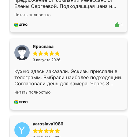
предложение от компании Ренессанс от
Елены Сергеевой. Подходяшщая цена и
короткие сроки изготовления. Приехавший
Читать полностью
для замера сотрудник Владислав
предложил по моему эскизу самый
1
подходящий вариант шкафа. Немного его
видоизменил, получилось даже лучше, чем
я хотела.
Ярослава
3 августа 2026
Кухню здесь заказали. Эскизы прислали в
телеграмм. Выбрали наиболее подходящий.
Согласовали день для замера. Через 3
недели кухня была уже готова. Остались
Читать полностью
довольны работой. Спасибо Ренессанс
мебель за качественную работу!
yaroslava1986