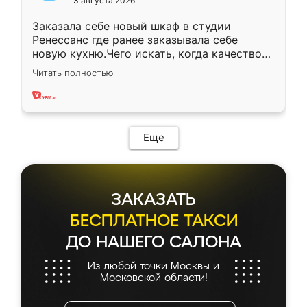
3 августа 2026
Заказала себе новый шкаф в студии
Ренессанс где ранее заказывала себе
новую кухню.Чего искать, когда качеством
вполне довольна. Служит кухня уже почти
Читать полностью
два года, нареканий нет.
Еще
ЗАКАЗАТЬ
БЕСПЛАТНОЕ ТАКСИ
ДО НАШЕГО САЛОНА
Из любой точки Москвы и
Московской области!