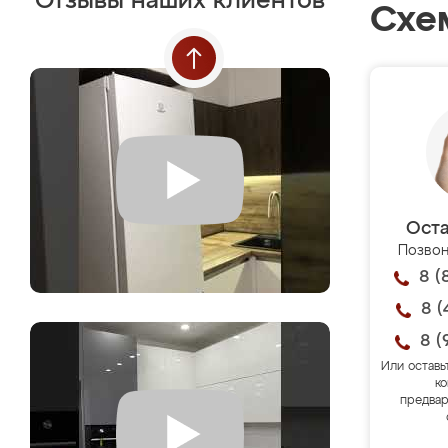
Отзывы наших клиентов
Схе
Оста
Позвон
8 (
8 (
8 (
Или оставь
ко
предвар