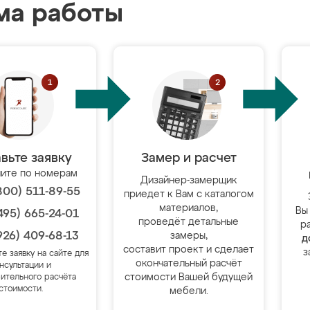
ма работы
вьте заявку
Замер и расчет
ите по номерам
Дизайнер-замерщик
800) 511-89-55
приедет к Вам с каталогом
материалов,
Вы
495) 665-24-01
проведёт детальные
р
926) 409-68-13
замеры,
д
составит проект и сделает
з
те заявку на сайте для
окончательный расчёт
нсультации и
стоимости Вашей будущей
ительного расчёта
стоимости.
мебели.