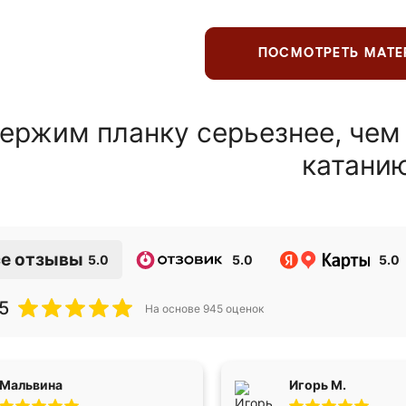
ПОСМОТРЕТЬ МАТ
ержим планку серьезнее, чем
катани
е отзывы
5.0
5.0
5.0
5
На основе
945
оценок
Мальвина
Игорь М.