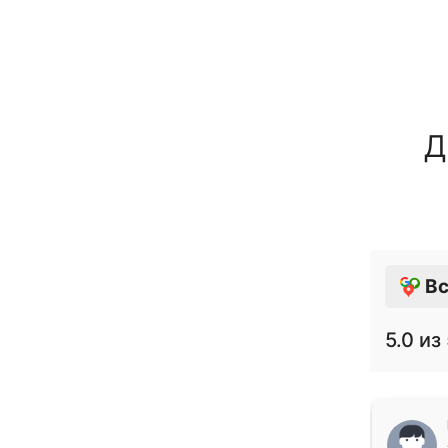
Д
Вс
5.0
из 