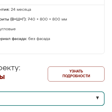
нтия:
24 месяца
риты (В×Ш×Г):
740 × 800 × 800 мм
угловые
риал фасада:
без фасада
екту:
УЗНАТЬ
лы
ПОДРОБНОСТИ
▼