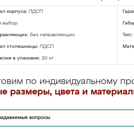
ал корпуса:
ЛДСП
Гара
а выбор
Габа
правляющих:
без направляющих
Тип:
ал столешницы:
ЛДСП
Мате
елия в упаковке:
20 кг
товим по индивидуальному про
е размеры, цвета и материа
задаваемые вопросы