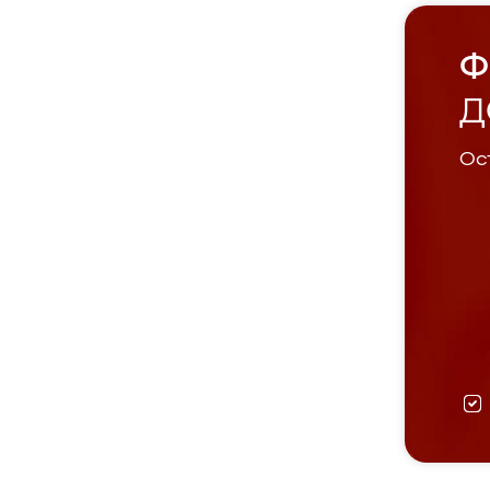
Ф
Д
Ост