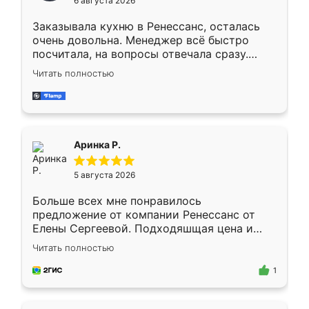
6 августа 2026
мебели буду заказывать только здесь.
Заказывала кухню в Ренессанс, осталась
очень довольна. Менеджер всё быстро
посчитала, на вопросы отвечала сразу.
Замерщик приехал в субботу, подошёл к
Читать полностью
делу со всей ответственностью. Собрали
за день, ребята работали аккуратно, даже
пыли почти не было. Качество отличное,
ящики ходят плавно, ничего не скрипит.
Всё подошло как влитое.
Аринка Р.
5 августа 2026
Больше всех мне понравилось
предложение от компании Ренессанс от
Елены Сергеевой. Подходяшщая цена и
короткие сроки изготовления. Приехавший
Читать полностью
для замера сотрудник Владислав
предложил по моему эскизу самый
1
подходящий вариант шкафа. Немного его
видоизменил, получилось даже лучше, чем