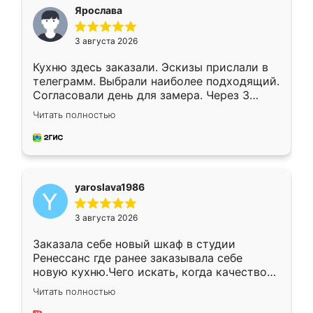
я хотела.
Ярослава
3 августа 2026
Кухню здесь заказали. Эскизы прислали в
телеграмм. Выбрали наиболее подходящий.
Согласовали день для замера. Через 3
недели кухня была уже готова. Остались
Читать полностью
довольны работой. Спасибо Ренессанс
мебель за качественную работу!
yaroslava1986
3 августа 2026
Заказала себе новый шкаф в студии
Ренессанс где ранее заказывала себе
новую кухню.Чего искать, когда качеством
вполне довольна. Служит кухня уже почти
Читать полностью
два года, нареканий нет.