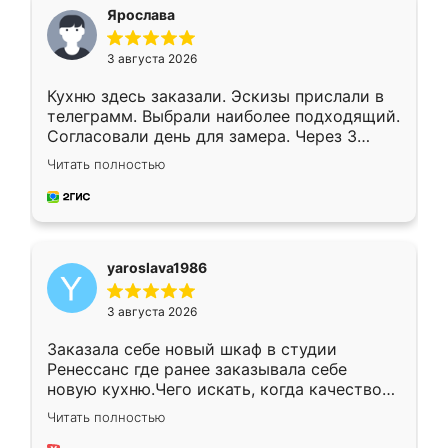
я хотела.
Ярослава
3 августа 2026
Кухню здесь заказали. Эскизы прислали в
телеграмм. Выбрали наиболее подходящий.
Согласовали день для замера. Через 3
недели кухня была уже готова. Остались
Читать полностью
довольны работой. Спасибо Ренессанс
мебель за качественную работу!
yaroslava1986
3 августа 2026
Заказала себе новый шкаф в студии
Ренессанс где ранее заказывала себе
новую кухню.Чего искать, когда качеством
вполне довольна. Служит кухня уже почти
Читать полностью
два года, нареканий нет.