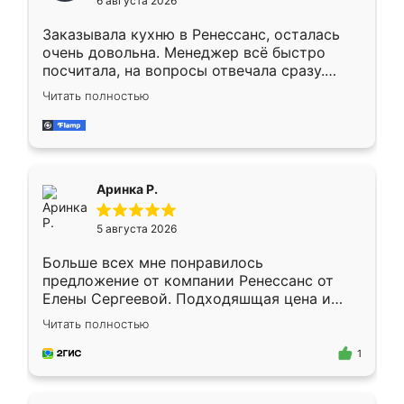
6 августа 2026
мебели буду заказывать только здесь.
Заказывала кухню в Ренессанс, осталась
очень довольна. Менеджер всё быстро
посчитала, на вопросы отвечала сразу.
Замерщик приехал в субботу, подошёл к
Читать полностью
делу со всей ответственностью. Собрали
за день, ребята работали аккуратно, даже
пыли почти не было. Качество отличное,
ящики ходят плавно, ничего не скрипит.
Всё подошло как влитое.
Аринка Р.
5 августа 2026
Больше всех мне понравилось
предложение от компании Ренессанс от
Елены Сергеевой. Подходяшщая цена и
короткие сроки изготовления. Приехавший
Читать полностью
для замера сотрудник Владислав
предложил по моему эскизу самый
1
подходящий вариант шкафа. Немного его
видоизменил, получилось даже лучше, чем