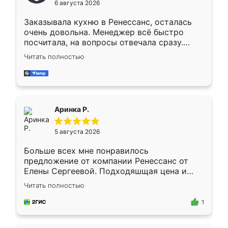
6 августа 2026
мебели буду заказывать только здесь.
Заказывала кухню в Ренессанс, осталась
очень довольна. Менеджер всё быстро
посчитала, на вопросы отвечала сразу.
Замерщик приехал в субботу, подошёл к
Читать полностью
делу со всей ответственностью. Собрали
за день, ребята работали аккуратно, даже
пыли почти не было. Качество отличное,
ящики ходят плавно, ничего не скрипит.
Всё подошло как влитое.
Аринка Р.
5 августа 2026
Больше всех мне понравилось
предложение от компании Ренессанс от
Елены Сергеевой. Подходяшщая цена и
короткие сроки изготовления. Приехавший
Читать полностью
для замера сотрудник Владислав
предложил по моему эскизу самый
1
подходящий вариант шкафа. Немного его
видоизменил, получилось даже лучше, чем