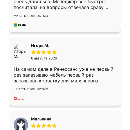
очень довольна. Менеджер всё быстро
посчитала, на вопросы отвечала сразу.
Замерщик приехал в субботу, подошёл к
Читать полностью
делу со всей ответственностью. Собрали
за день, ребята работали аккуратно, даже
пыли почти не было. Качество отличное,
ящики ходят плавно, ничего не скрипит.
Всё подошло как влитое.
Игорь М.
6 августа 2026
На самом деле в Ренессанс уже не первый
раз заказываю мебель первый раз
заказывал кроватку для маленького
ребёнка при его рождении ,во второй раз
Читать полностью
заказал шкаф-купе. По качеству очень
хорошее сборка достаточно быстрая,
также адекватные цены. До этого
сравнивал с разными конкурентами в этом
сегменте ,выбор у конкурентов куда
Мальвина
меньше, здесь же он более разнообразный.
Мне нравится ,если что-то потребуется из