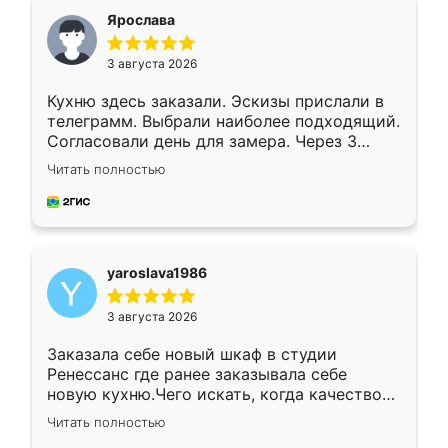
я хотела.
Ярослава
3 августа 2026
Кухню здесь заказали. Эскизы прислали в
телеграмм. Выбрали наиболее подходящий.
Согласовали день для замера. Через 3
недели кухня была уже готова. Остались
Читать полностью
довольны работой. Спасибо Ренессанс
мебель за качественную работу!
yaroslava1986
3 августа 2026
Заказала себе новый шкаф в студии
Ренессанс где ранее заказывала себе
новую кухню.Чего искать, когда качеством
вполне довольна. Служит кухня уже почти
Читать полностью
два года, нареканий нет.