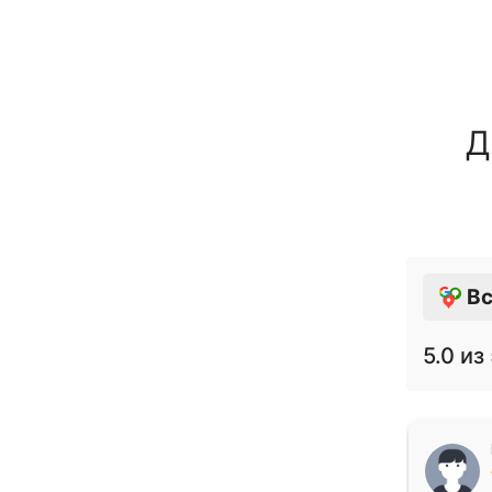
Д
Вс
5.0
из 