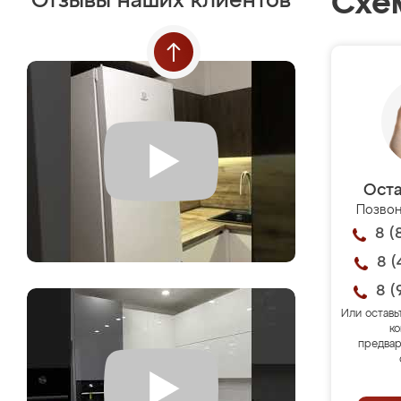
Схе
Отзывы наших клиентов
Оста
Позвон
8 (
8 (
8 (
Или оставь
ко
предвар