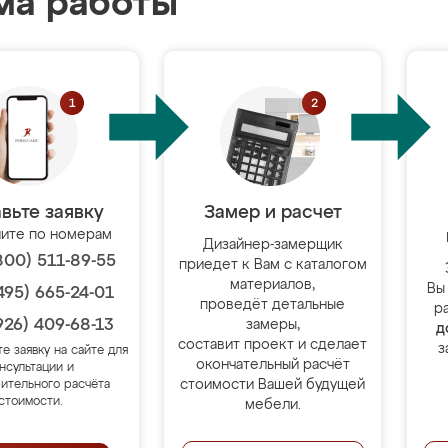
ма работы
вьте заявку
Замер и расчет
ите по номерам
Дизайнер-замерщик
800) 511-89-55
приедет к Вам с каталогом
материалов,
Вы
495) 665-24-01
проведёт детальные
р
926) 409-68-13
замеры,
д
составит проект и сделает
з
те заявку на сайте для
окончательный расчёт
нсультации и
стоимости Вашей будущей
ительного расчёта
стоимости.
мебели.