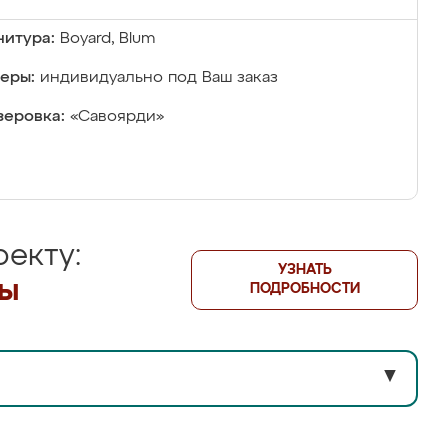
итура:
Boyard, Blum
еры:
индивидуально под Ваш заказ
еровка:
«Савоярди»
екту:
УЗНАТЬ
лы
ПОДРОБНОСТИ
▼