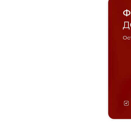
Ф
Д
Ост