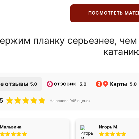
ПОСМОТРЕТЬ МАТ
ержим планку серьезнее, чем
катани
е отзывы
5.0
5.0
5.0
5
На основе
945
оценок
Мальвина
Игорь М.