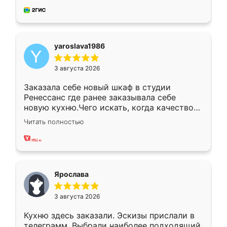
мебель за качественную работу!
yaroslava1986
3 августа 2026
Заказала себе новый шкаф в студии
Ренессанс где ранее заказывала себе
новую кухню.Чего искать, когда качеством
вполне довольна. Служит кухня уже почти
Читать полностью
два года, нареканий нет.
Ярослава
3 августа 2026
Кухню здесь заказали. Эскизы прислали в
телеграмм. Выбрали наиболее подходящий.