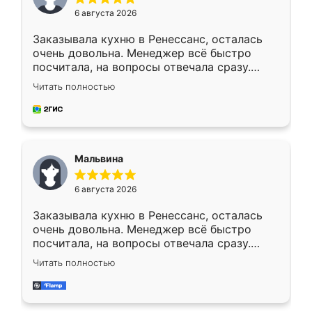
6 августа 2026
Заказывала кухню в Ренессанс, осталась
очень довольна. Менеджер всё быстро
посчитала, на вопросы отвечала сразу.
Замерщик приехал в субботу, подошёл к
Читать полностью
делу со всей ответственностью. Собрали
за день, ребята работали аккуратно, даже
пыли почти не было. Качество отличное,
ящики ходят плавно, ничего не скрипит.
Всё подошло как влитое.
Мальвина
6 августа 2026
Заказывала кухню в Ренессанс, осталась
очень довольна. Менеджер всё быстро
посчитала, на вопросы отвечала сразу.
Замерщик приехал в субботу, подошёл к
Читать полностью
делу со всей ответственностью. Собрали
за день, ребята работали аккуратно, даже
пыли почти не было. Качество отличное,