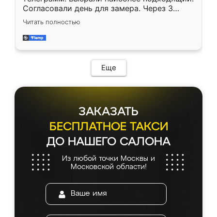
Согласовали день для замера. Через 3
недели кухня была уже готова. Остались
Читать полностью
довольны работой. Спасибо Ренессанс
мебель за качественную работу!
Еще
ЗАКАЗАТЬ
БЕСПЛАТНОЕ ТАКСИ
ДО НАШЕГО САЛОНА
Из любой точки Москвы и
Московской области!