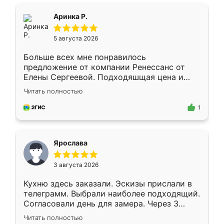
ящики ходят плавно, ничего не скрипит.
Всё подошло как влитое.
Аринка Р.
5 августа 2026
Больше всех мне понравилось
предложение от компании Ренессанс от
Елены Сергеевой. Подходяшщая цена и
короткие сроки изготовления. Приехавший
Читать полностью
для замера сотрудник Владислав
предложил по моему эскизу самый
1
подходящий вариант шкафа. Немного его
видоизменил, получилось даже лучше, чем
я хотела.
Ярослава
3 августа 2026
Кухню здесь заказали. Эскизы прислали в
телеграмм. Выбрали наиболее подходящий.
Согласовали день для замера. Через 3
недели кухня была уже готова. Остались
Читать полностью
довольны работой. Спасибо Ренессанс