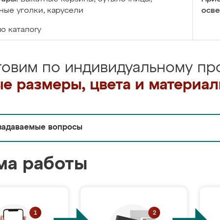
ые уголки, карусели
осве
по каталогу
товим по индивидуальному про
е размеры, цвета и материа
задаваемые вопросы
ма работы