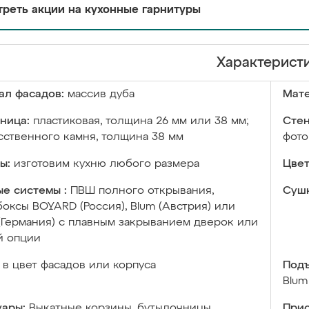
реть акции на кухонные гарнитуры
Характерист
ал фасадов:
массив дуба
Мате
ница:
пластиковая, толщина 26 мм или 38 мм;
Стен
сственного камня, толщина 38 мм
фото
ы:
изготовим кухню любого размера
Цвет
е системы :
ПВШ полного открывания,
Сушк
оксы BOYARD (Россия), Blum (Австрия) или
 (Германия) с плавным закрыванием дверок или
й опции
в цвет фасадов или корпуса
Подъ
Blum
уары:
Выкатные корзины, бутылочницы,
Прис