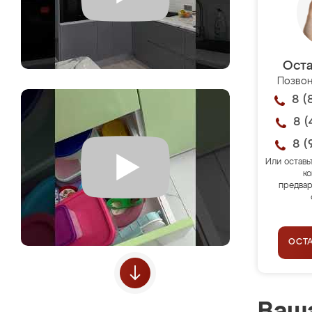
Оста
Позвон
8 (
8 (
8 (
Или оставь
ко
предвар
ОСТ