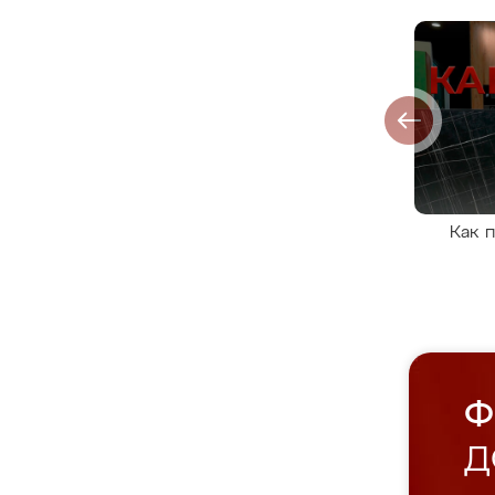
Как 
Ф
Д