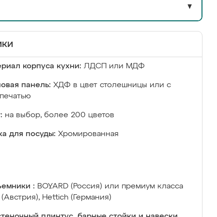
▼
ики
риал корпуса кухни:
ЛДСП или МДФ
овая панель:
ХДФ в цвет столешницы или с
печатью
:
на выбор, более 200 цветов
а для посуды:
Хромированная
емники :
BOYARD (Россия) или премиум класса
 (Австрия), Hettich (Германия)
теночный плинтус, барные стойки и навески,