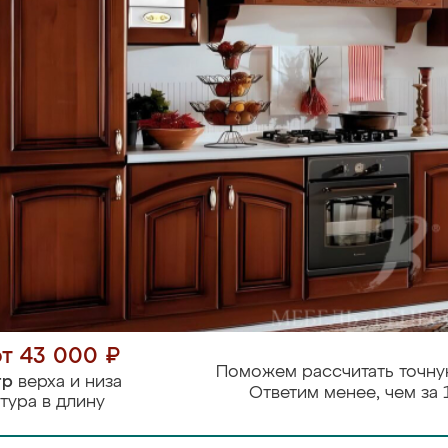
от 43 000 ₽
Поможем рассчитать точну
тр
верха и низа
Ответим менее, чем за 
тура в длину