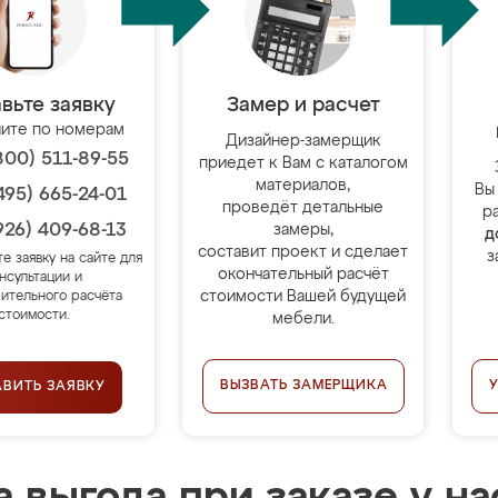
вьте заявку
Замер и расчет
ите по номерам
Дизайнер-замерщик
800) 511-89-55
приедет к Вам с каталогом
материалов,
Вы
495) 665-24-01
проведёт детальные
р
926) 409-68-13
замеры,
д
составит проект и сделает
з
те заявку на сайте для
окончательный расчёт
нсультации и
стоимости Вашей будущей
ительного расчёта
стоимости.
мебели.
ВЫЗВАТЬ ЗАМЕРЩИКА
АВИТЬ ЗАЯВКУ