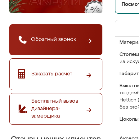
Посмот
Обратный звонок
Матери
Столеш
из иску
Заказать расчёт
Габарит
Выкатны
тандемб
Hettich
Бесплатный вызов
без это
дизайнера-
замерщика
Цоколь:
Аксесс