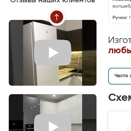
Отзывы наших клиентов
волшебн
Ручки:
Изго
любы
Часто 
Схе