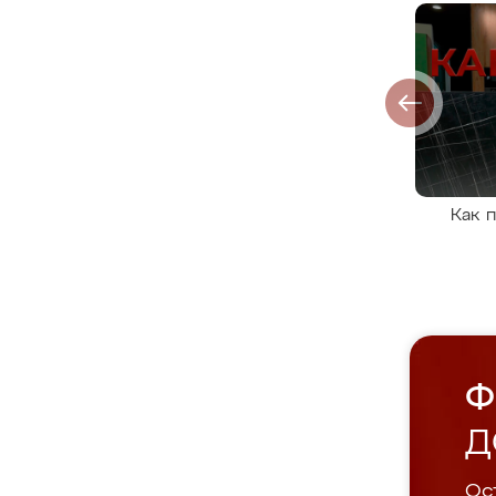
Как 
Ф
Д
Ост