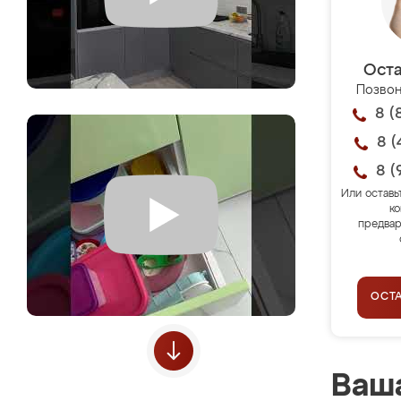
Оста
Позвон
8 (
8 (
8 (
Или оставь
ко
предвар
ОСТ
Ваша