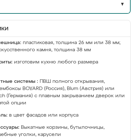
▼
ики
лешница:
пластиковая, толщина 26 мм или 38 мм;
скусственного камня, толщина 38 мм
риты:
изготовим кухню любого размера
тные системы :
ПВШ полного открывания,
ембоксы BOYARD (Россия), Blum (Австрия) или
ich (Германия) с плавным закрыванием дверок или
этой опции
ль:
в цвет фасадов или корпуса
ссуары:
Выкатные корзины, бутылочницы,
ебные уголки, карусели