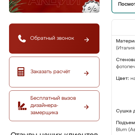
Посмот
Обратный звонок
Матери
(Италия
Стенова
фотопе
Заказать расчёт
Цвет:
н
Бесплатный вызов
дизайнера-
Сушка д
замерщика
Подъем
Blum (А