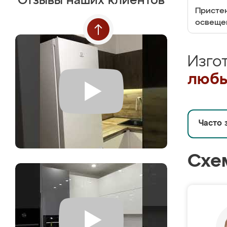
Отзывы наших клиентов
Пристен
освеще
Изго
любы
Часто 
Схе