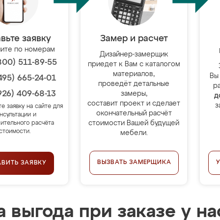
вьте заявку
Замер и расчет
ите по номерам
Дизайнер-замерщик
800) 511-89-55
приедет к Вам с каталогом
материалов,
Вы
495) 665-24-01
проведёт детальные
р
926) 409-68-13
замеры,
д
составит проект и сделает
з
те заявку на сайте для
окончательный расчёт
нсультации и
стоимости Вашей будущей
ительного расчёта
стоимости.
мебели.
ВЫЗВАТЬ ЗАМЕРЩИКА
АВИТЬ ЗАЯВКУ
 выгода при заказе у на