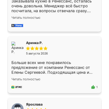
Заказывала кухню в Ренессанс, осталась
очень довольна. Менеджер всё быстро
посчитала, на вопросы отвечала сразу.
Замерщик приехал в субботу, подошёл к
Читать полностью
делу со всей ответственностью. Собрали
за день, ребята работали аккуратно, даже
пыли почти не было. Качество отличное,
ящики ходят плавно, ничего не скрипит.
Всё подошло как влитое.
Аринка Р.
5 августа 2026
Больше всех мне понравилось
предложение от компании Ренессанс от
Елены Сергеевой. Подходяшщая цена и
короткие сроки изготовления. Приехавший
Читать полностью
для замера сотрудник Владислав
предложил по моему эскизу самый
1
подходящий вариант шкафа. Немного его
видоизменил, получилось даже лучше, чем
я хотела.
Ярослава