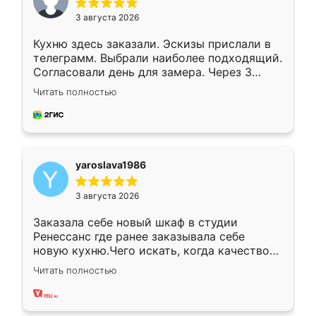
3 августа 2026
Кухню здесь заказали. Эскизы прислали в
телеграмм. Выбрали наиболее подходящий.
Согласовали день для замера. Через 3
недели кухня была уже готова. Остались
Читать полностью
довольны работой. Спасибо Ренессанс
мебель за качественную работу!
yaroslava1986
3 августа 2026
Заказала себе новый шкаф в студии
Ренессанс где ранее заказывала себе
новую кухню.Чего искать, когда качеством
вполне довольна. Служит кухня уже почти
Читать полностью
два года, нареканий нет.