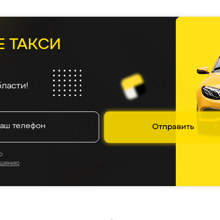
Е ТАКСИ
ласти!
Отправить
о
ашению