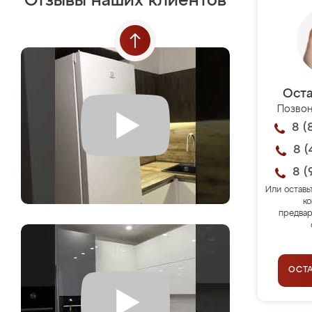
Отзывы наших клиентов
Оста
Позвон
8 (
8 (
8 (
Или оставь
ко
предвар
ОСТ