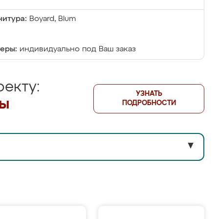
итура:
Boyard, Blum
еры:
индивидуально под Ваш заказ
екту:
УЗНАТЬ
лы
ПОДРОБНОСТИ
▼