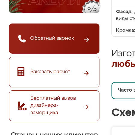
Фасад:
виды ст
Кромка
Обратный звонок
Изго
любы
Заказать расчёт
Часто 
Бесплатный вызов
дизайнера-
Схе
замерщика