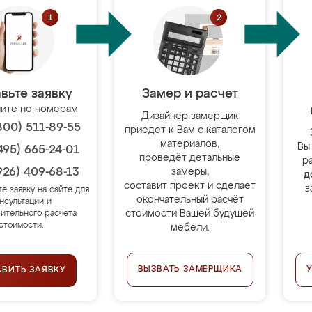
вьте заявку
Замер и расчет
ите по номерам
Дизайнер-замерщик
800) 511-89-55
приедет к Вам с каталогом
материалов,
Вы
495) 665-24-01
проведёт детальные
р
926) 409-68-13
замеры,
д
составит проект и сделает
з
те заявку на сайте для
окончательный расчёт
нсультации и
стоимости Вашей будущей
ительного расчёта
стоимости.
мебели.
ВЫЗВАТЬ ЗАМЕРЩИКА
АВИТЬ ЗАЯВКУ