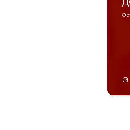
Д
Ост