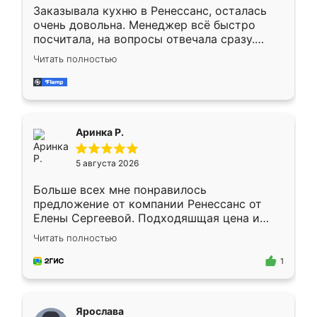
Заказывала кухню в Ренессанс, осталась
очень довольна. Менеджер всё быстро
посчитала, на вопросы отвечала сразу.
Замерщик приехал в субботу, подошёл к
Читать полностью
делу со всей ответственностью. Собрали
за день, ребята работали аккуратно, даже
пыли почти не было. Качество отличное,
ящики ходят плавно, ничего не скрипит.
Всё подошло как влитое.
Аринка Р.
5 августа 2026
Больше всех мне понравилось
предложение от компании Ренессанс от
Елены Сергеевой. Подходяшщая цена и
короткие сроки изготовления. Приехавший
Читать полностью
для замера сотрудник Владислав
предложил по моему эскизу самый
1
подходящий вариант шкафа. Немного его
видоизменил, получилось даже лучше, чем
я хотела.
Ярослава