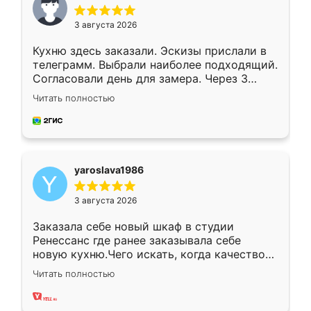
3 августа 2026
Кухню здесь заказали. Эскизы прислали в
телеграмм. Выбрали наиболее подходящий.
Согласовали день для замера. Через 3
недели кухня была уже готова. Остались
Читать полностью
довольны работой. Спасибо Ренессанс
мебель за качественную работу!
yaroslava1986
3 августа 2026
Заказала себе новый шкаф в студии
Ренессанс где ранее заказывала себе
новую кухню.Чего искать, когда качеством
вполне довольна. Служит кухня уже почти
Читать полностью
два года, нареканий нет.