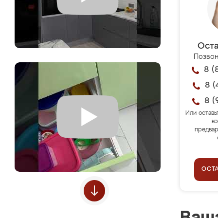
Оста
Позвон
8 (
8 (
8 (
Или оставь
ко
предвар
ОСТ