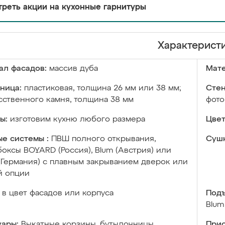
реть акции на кухонные гарнитуры
Характерист
ал фасадов:
массив дуба
Мате
ница:
пластиковая, толщина 26 мм или 38 мм;
Стен
сственного камня, толщина 38 мм
фото
ы:
изготовим кухню любого размера
Цвет
е системы :
ПВШ полного открывания,
Сушк
оксы BOYARD (Россия), Blum (Австрия) или
 (Германия) с плавным закрыванием дверок или
й опции
в цвет фасадов или корпуса
Подъ
Blum
уары:
Выкатные корзины, бутылочницы,
Прис