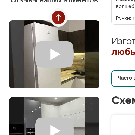
Отзывы наших клиентов
волшебн
Ручки:
Изго
любы
Часто 
Схе