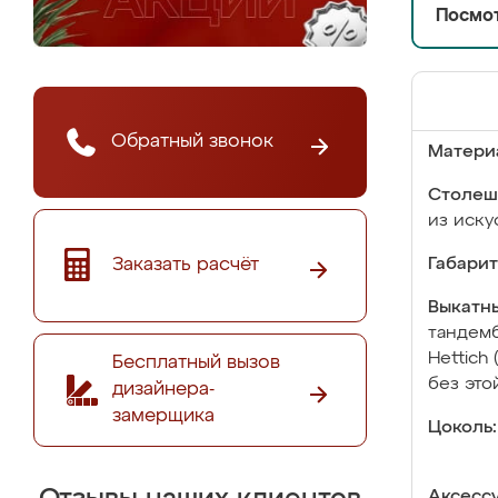
Посмот
Обратный звонок
Матери
Столеш
из иску
Заказать расчёт
Габарит
Выкатны
тандемб
Hettich
Бесплатный вызов
без это
дизайнера-
замерщика
Цоколь:
Аксесс