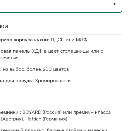
▼
ики
риал корпуса кухни:
ЛДСП или МДФ
овая панель:
ХДФ в цвет столешницы или с
печатью
:
на выбор, более 200 цветов
а для посуды:
Хромированная
емники :
BOYARD (Россия) или премиум класса
 (Австрия), Hettich (Германия)
теночный плинтус, барные стойки и навески,