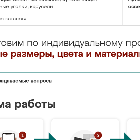
ые уголки, карусели
осве
по каталогу
товим по индивидуальному про
е размеры, цвета и материа
задаваемые вопросы
ма работы