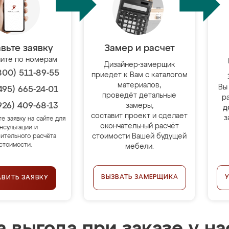
вьте заявку
Замер и расчет
ите по номерам
Дизайнер-замерщик
800) 511-89-55
приедет к Вам с каталогом
материалов,
Вы
495) 665-24-01
проведёт детальные
р
926) 409-68-13
замеры,
д
составит проект и сделает
з
те заявку на сайте для
окончательный расчёт
нсультации и
стоимости Вашей будущей
ительного расчёта
стоимости.
мебели.
ВЫЗВАТЬ ЗАМЕРЩИКА
АВИТЬ ЗАЯВКУ