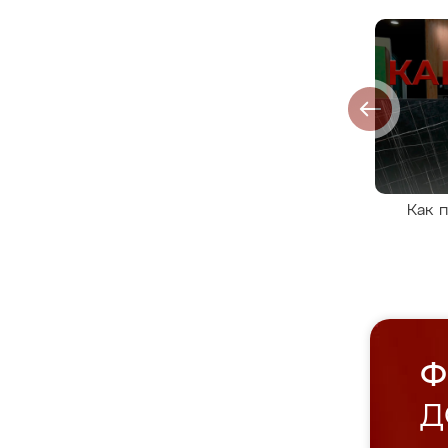
Как 
Ф
Д