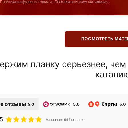
Политике конфиденциальности
|
Пользовательскому соглашению
ПОСМОТРЕТЬ МАТ
ержим планку серьезнее, чем
катани
е отзывы
5.0
5.0
5.0
5
На основе
945
оценок