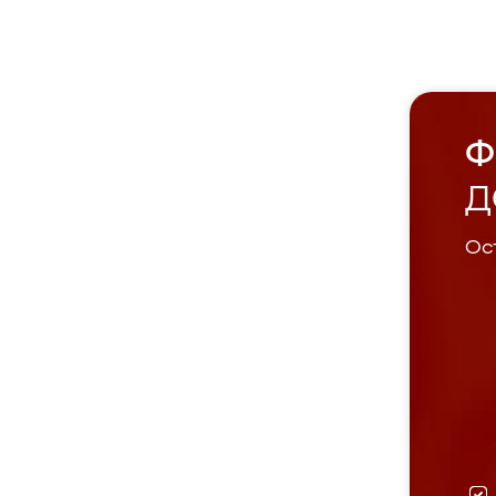
Ф
Д
Ост