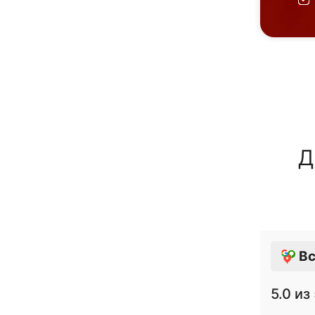
Д
Вс
5.0
из 