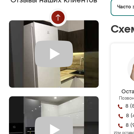
Отзывы наших клиентов
Часто 
Схе
Оста
Позвон
8 (
8 (
8 (
Или оставь