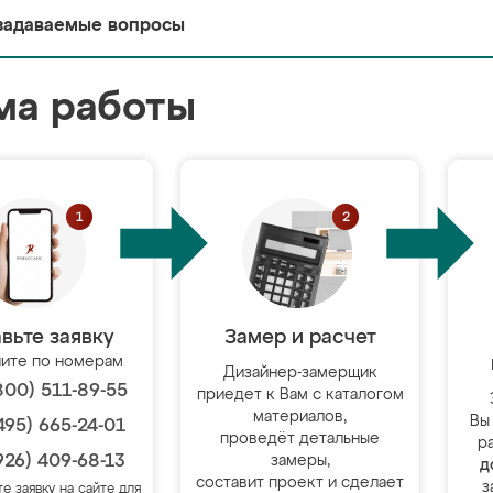
задаваемые вопросы
ма работы
вьте заявку
Замер и расчет
ите по номерам
Дизайнер-замерщик
800) 511-89-55
приедет к Вам с каталогом
материалов,
Вы
495) 665-24-01
проведёт детальные
р
926) 409-68-13
замеры,
д
составит проект и сделает
з
те заявку на сайте для