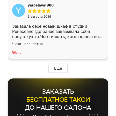
yaroslava1986
3 августа 2026
Заказала себе новый шкаф в студии
Ренессанс где ранее заказывала себе
новую кухню.Чего искать, когда качеством
вполне довольна. Служит кухня уже почти
Читать полностью
два года, нареканий нет.
Еще
ЗАКАЗАТЬ
БЕСПЛАТНОЕ ТАКСИ
ДО НАШЕГО САЛОНА