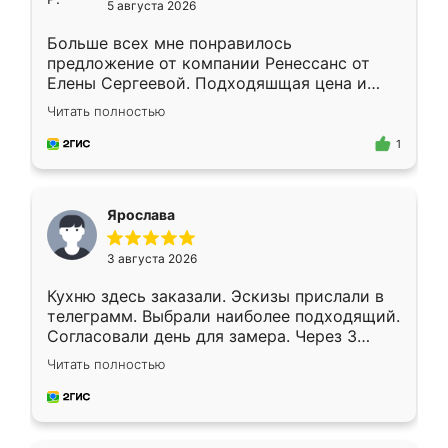
5 августа 2026
Больше всех мне понравилось
предложение от компании Ренессанс от
Елены Сергеевой. Подходяшщая цена и
короткие сроки изготовления. Приехавший
Читать полностью
для замера сотрудник Владислав
предложил по моему эскизу самый
1
подходящий вариант шкафа. Немного его
видоизменил, получилось даже лучше, чем
я хотела.
Ярослава
3 августа 2026
Кухню здесь заказали. Эскизы прислали в
телеграмм. Выбрали наиболее подходящий.
Согласовали день для замера. Через 3
недели кухня была уже готова. Остались
Читать полностью
довольны работой. Спасибо Ренессанс
мебель за качественную работу!