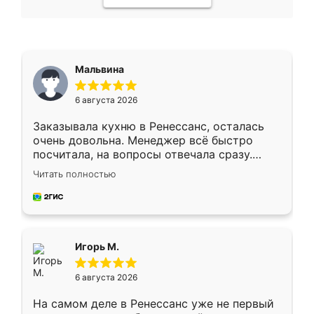
Мальвина
6 августа 2026
Заказывала кухню в Ренессанс, осталась
очень довольна. Менеджер всё быстро
посчитала, на вопросы отвечала сразу.
Замерщик приехал в субботу, подошёл к
Читать полностью
делу со всей ответственностью. Собрали
за день, ребята работали аккуратно, даже
пыли почти не было. Качество отличное,
ящики ходят плавно, ничего не скрипит.
Всё подошло как влитое.
Игорь М.
6 августа 2026
На самом деле в Ренессанс уже не первый