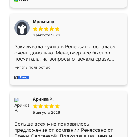
пыли почти не было. Качество отличное,
ящики ходят плавно, ничего не скрипит.
Всё подошло как влитое.
Мальвина
6 августа 2026
Заказывала кухню в Ренессанс, осталась
очень довольна. Менеджер всё быстро
посчитала, на вопросы отвечала сразу.
Замерщик приехал в субботу, подошёл к
Читать полностью
делу со всей ответственностью. Собрали
за день, ребята работали аккуратно, даже
пыли почти не было. Качество отличное,
ящики ходят плавно, ничего не скрипит.
Всё подошло как влитое.
Аринка Р.
5 августа 2026
Больше всех мне понравилось
предложение от компании Ренессанс от
Елены Сергеевой. Подходяшщая цена и