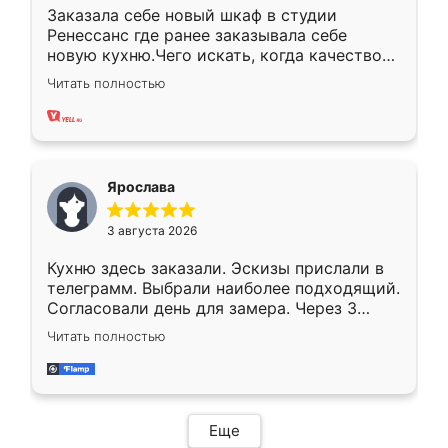
Заказала себе новый шкаф в студии
Ренессанс где ранее заказывала себе
новую кухню.Чего искать, когда качеством
вполне довольна. Служит кухня уже почти
Читать полностью
два года, нареканий нет.
Ярослава
3 августа 2026
Кухню здесь заказали. Эскизы прислали в
телеграмм. Выбрали наиболее подходящий.
Согласовали день для замера. Через 3
недели кухня была уже готова. Остались
Читать полностью
довольны работой. Спасибо Ренессанс
мебель за качественную работу!
Еще