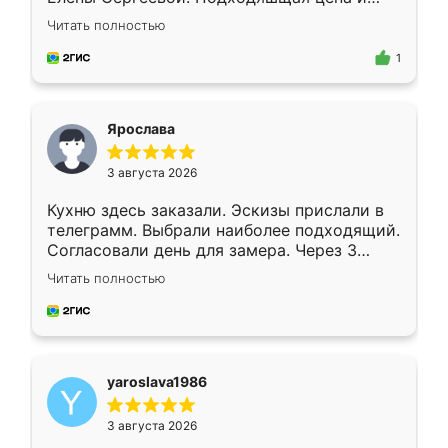
короткие сроки изготовления. Приехавший
Читать полностью
для замера сотрудник Владислав
предложил по моему эскизу самый
1
подходящий вариант шкафа. Немного его
видоизменил, получилось даже лучше, чем
я хотела.
Ярослава
3 августа 2026
Кухню здесь заказали. Эскизы прислали в
телеграмм. Выбрали наиболее подходящий.
Согласовали день для замера. Через 3
недели кухня была уже готова. Остались
Читать полностью
довольны работой. Спасибо Ренессанс
мебель за качественную работу!
yaroslava1986
3 августа 2026