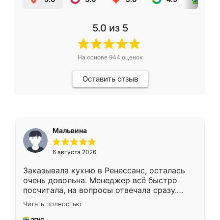
5.0
из 5
На основе
944
оценок
Оставить отзыв
Мальвина
6 августа 2026
Заказывала кухню в Ренессанс, осталась
очень довольна. Менеджер всё быстро
посчитала, на вопросы отвечала сразу.
Замерщик приехал в субботу, подошёл к
Читать полностью
делу со всей ответственностью. Собрали
за день, ребята работали аккуратно, даже