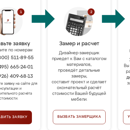
вьте заявку
Замер и расчет
ите по номерам
Дизайнер-замерщик
800) 511-89-55
приедет к Вам с каталогом
материалов,
Вы
495) 665-24-01
проведёт детальные
р
926) 409-68-13
замеры,
д
составит проект и сделает
з
те заявку на сайте для
окончательный расчёт
нсультации и
стоимости Вашей будущей
ительного расчёта
стоимости.
мебели.
ВЫЗВАТЬ ЗАМЕРЩИКА
АВИТЬ ЗАЯВКУ