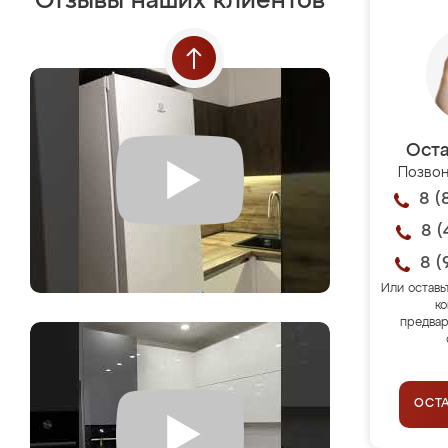
Отзывы наших клиентов
Оста
Позвон
8 (
8 (
8 (
Или оставь
ко
предвар
ОСТ