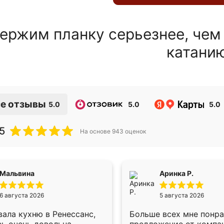
ержим планку серьезнее, чем
катани
е отзывы
5.0
5.0
5.0
5
На основе
943
оценок
Мальвина
Аринка Р.
6 августа 2026
5 августа 2026
ала кухню в Ренессанс,
Больше всех мне понр