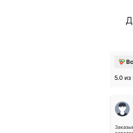
Д
Вс
5.0
из 
Заказыв