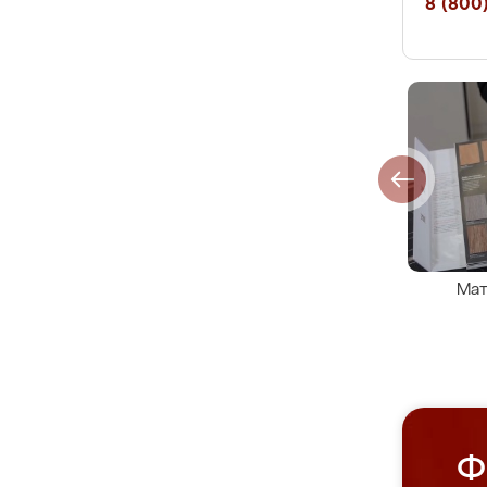
8 (800)
Мат
Ф