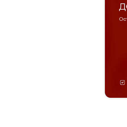
Д
Ост