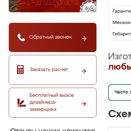
Гаранти
Механи
Габарит
Обратный звонок
Изго
любы
Заказать расчёт
Часто 
Бесплатный вызов
дизайнера-
замерщика
Схе