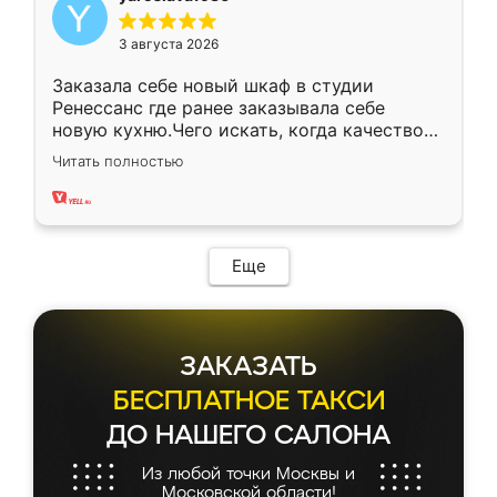
3 августа 2026
Заказала себе новый шкаф в студии
Ренессанс где ранее заказывала себе
новую кухню.Чего искать, когда качеством
вполне довольна. Служит кухня уже почти
Читать полностью
два года, нареканий нет.
Еще
ЗАКАЗАТЬ
БЕСПЛАТНОЕ ТАКСИ
ДО НАШЕГО САЛОНА
Из любой точки Москвы и
Московской области!