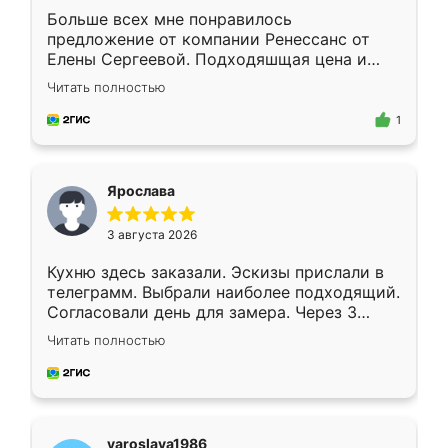
Больше всех мне понравилось
предложение от компании Ренессанс от
Елены Сергеевой. Подходяшщая цена и
короткие сроки изготовления. Приехавший
Читать полностью
для замера сотрудник Владислав
предложил по моему эскизу самый
1
подходящий вариант шкафа. Немного его
видоизменил, получилось даже лучше, чем
я хотела.
Ярослава
3 августа 2026
Кухню здесь заказали. Эскизы прислали в
телеграмм. Выбрали наиболее подходящий.
Согласовали день для замера. Через 3
недели кухня была уже готова. Остались
Читать полностью
довольны работой. Спасибо Ренессанс
мебель за качественную работу!
yaroslava1986