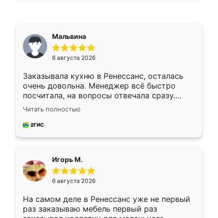
Мальвина
6 августа 2026
Заказывала кухню в Ренессанс, осталась
очень довольна. Менеджер всё быстро
посчитала, на вопросы отвечала сразу.
Замерщик приехал в субботу, подошёл к
Читать полностью
делу со всей ответственностью. Собрали
за день, ребята работали аккуратно, даже
пыли почти не было. Качество отличное,
ящики ходят плавно, ничего не скрипит.
Всё подошло как влитое.
Игорь М.
6 августа 2026
На самом деле в Ренессанс уже не первый
раз заказываю мебель первый раз