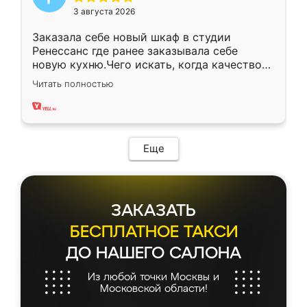
3 августа 2026
Заказала себе новый шкаф в студии
Ренессанс где ранее заказывала себе
новую кухню.Чего искать, когда качеством
вполне довольна. Служит кухня уже почти
Читать полностью
два года, нареканий нет.
Еще
ЗАКАЗАТЬ
БЕСПЛАТНОЕ ТАКСИ
ДО НАШЕГО САЛОНА
Из любой точки Москвы и
Московской области!