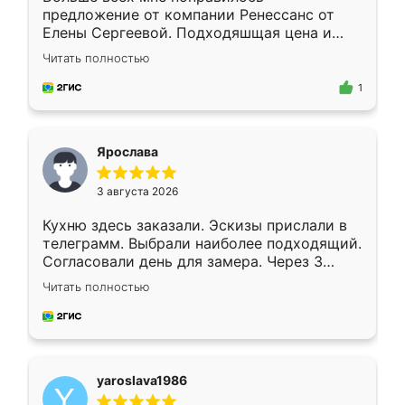
предложение от компании Ренессанс от
Елены Сергеевой. Подходяшщая цена и
короткие сроки изготовления. Приехавший
Читать полностью
для замера сотрудник Владислав
предложил по моему эскизу самый
1
подходящий вариант шкафа. Немного его
видоизменил, получилось даже лучше, чем
я хотела.
Ярослава
3 августа 2026
Кухню здесь заказали. Эскизы прислали в
телеграмм. Выбрали наиболее подходящий.
Согласовали день для замера. Через 3
недели кухня была уже готова. Остались
Читать полностью
довольны работой. Спасибо Ренессанс
мебель за качественную работу!
yaroslava1986