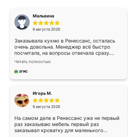
Мальвина
6 августа 2026
Заказывала кухню в Ренессанс, осталась
очень довольна. Менеджер всё быстро
посчитала, на вопросы отвечала сразу.
Замерщик приехал в субботу, подошёл к
Читать полностью
делу со всей ответственностью. Собрали
за день, ребята работали аккуратно, даже
пыли почти не было. Качество отличное,
ящики ходят плавно, ничего не скрипит.
Всё подошло как влитое.
Игорь М.
6 августа 2026
На самом деле в Ренессанс уже не первый
раз заказываю мебель первый раз
заказывал кроватку для маленького
ребёнка при его рождении ,во второй раз