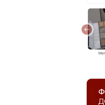
Мат
Ф
Д