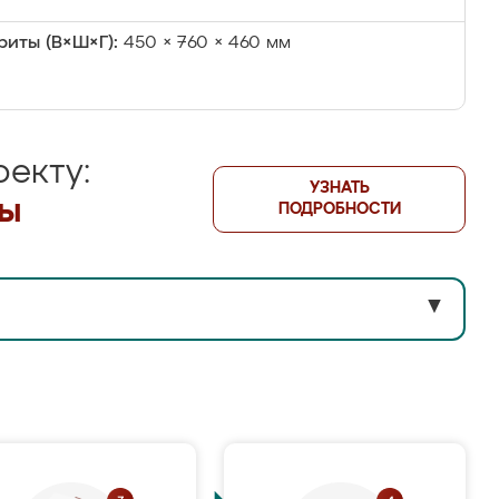
риты (В×Ш×Г):
450 × 760 × 460 мм
екту:
УЗНАТЬ
лы
ПОДРОБНОСТИ
▼