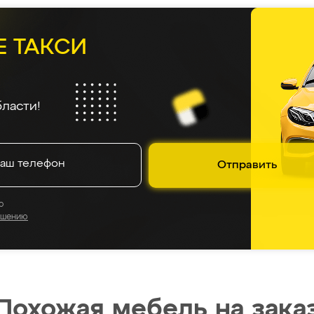
Е ТАКСИ
ласти!
Отправить
о
ашению
Похожая мебель на зака