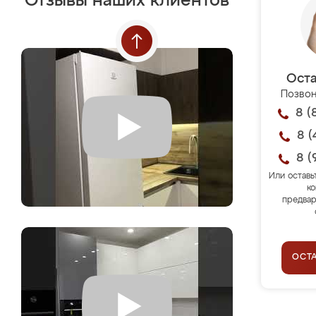
Отзывы наших клиентов
Оста
Позвон
8 (
8 (
8 (
Или оставь
ко
предвар
ОСТ