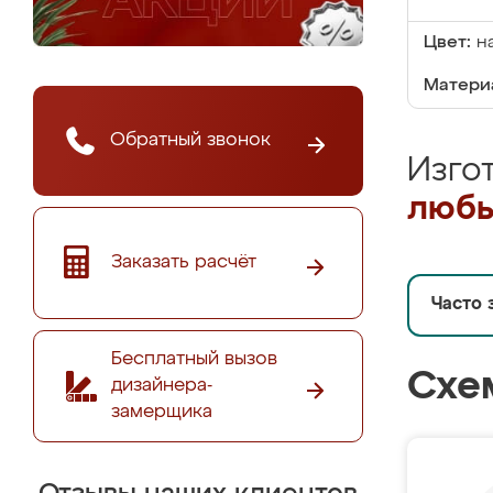
Цвет:
н
Матери
Обратный звонок
Изго
любы
Заказать расчёт
Часто 
Бесплатный вызов
Схе
дизайнера-
замерщика