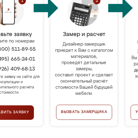
вьте заявку
Замер и расчет
ите по номерам
Дизайнер-замерщик
800) 511-89-55
приедет к Вам с каталогом
материалов,
Вы
495) 665-24-01
проведёт детальные
р
926) 409-68-13
замеры,
д
составит проект и сделает
з
те заявку на сайте для
окончательный расчёт
нсультации и
стоимости Вашей будущей
ительного расчёта
стоимости.
мебели.
ВЫЗВАТЬ ЗАМЕРЩИКА
АВИТЬ ЗАЯВКУ