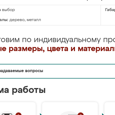
а выбор
Габа
алы:
дерево, металл
товим по индивидуальному про
е размеры, цвета и материа
задаваемые вопросы
ма работы