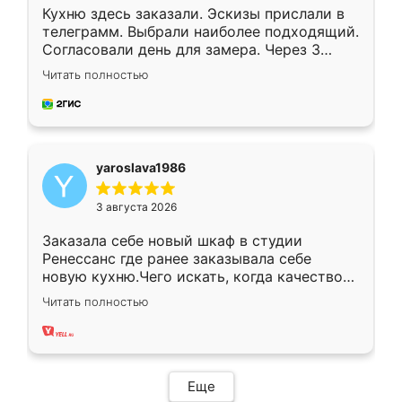
Кухню здесь заказали. Эскизы прислали в
телеграмм. Выбрали наиболее подходящий.
Согласовали день для замера. Через 3
недели кухня была уже готова. Остались
Читать полностью
довольны работой. Спасибо Ренессанс
мебель за качественную работу!
yaroslava1986
3 августа 2026
Заказала себе новый шкаф в студии
Ренессанс где ранее заказывала себе
новую кухню.Чего искать, когда качеством
вполне довольна. Служит кухня уже почти
Читать полностью
два года, нареканий нет.
Еще