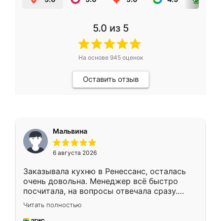
5.0
из 5
На основе
945
оценок
Оставить отзыв
Мальвина
6 августа 2026
Заказывала кухню в Ренессанс, осталась
очень довольна. Менеджер всё быстро
посчитала, на вопросы отвечала сразу.
Замерщик приехал в субботу, подошёл к
Читать полностью
делу со всей ответственностью. Собрали
за день, ребята работали аккуратно, даже