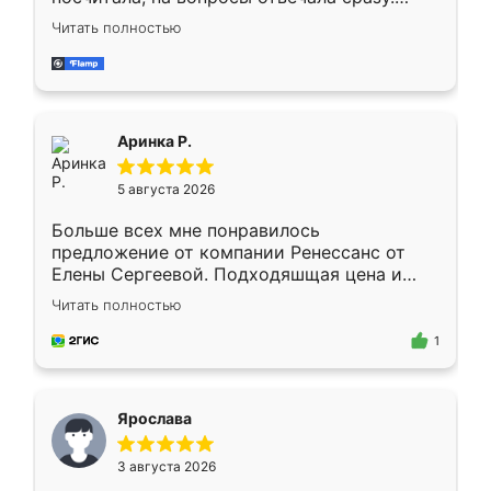
Замерщик приехал в субботу, подошёл к
Читать полностью
делу со всей ответственностью. Собрали
за день, ребята работали аккуратно, даже
пыли почти не было. Качество отличное,
ящики ходят плавно, ничего не скрипит.
Всё подошло как влитое.
Аринка Р.
5 августа 2026
Больше всех мне понравилось
предложение от компании Ренессанс от
Елены Сергеевой. Подходяшщая цена и
короткие сроки изготовления. Приехавший
Читать полностью
для замера сотрудник Владислав
предложил по моему эскизу самый
1
подходящий вариант шкафа. Немного его
видоизменил, получилось даже лучше, чем
я хотела.
Ярослава
3 августа 2026