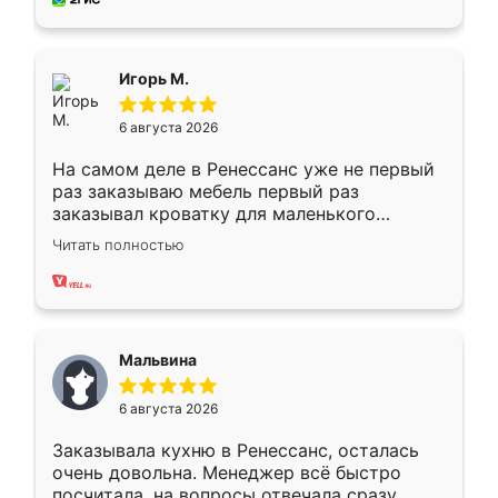
пыли почти не было. Качество отличное,
ящики ходят плавно, ничего не скрипит.
Всё подошло как влитое.
Игорь М.
6 августа 2026
На самом деле в Ренессанс уже не первый
раз заказываю мебель первый раз
заказывал кроватку для маленького
ребёнка при его рождении ,во второй раз
Читать полностью
заказал шкаф-купе. По качеству очень
хорошее сборка достаточно быстрая,
также адекватные цены. До этого
сравнивал с разными конкурентами в этом
сегменте ,выбор у конкурентов куда
Мальвина
меньше, здесь же он более разнообразный.
Мне нравится ,если что-то потребуется из
6 августа 2026
мебели буду заказывать только здесь.
Заказывала кухню в Ренессанс, осталась
очень довольна. Менеджер всё быстро
посчитала, на вопросы отвечала сразу.