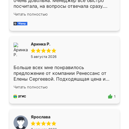
очень довольна. Менеджер всё быстро
посчитала, на вопросы отвечала сразу.
Замерщик приехал в субботу, подошёл к
Читать полностью
делу со всей ответственностью. Собрали
за день, ребята работали аккуратно, даже
пыли почти не было. Качество отличное,
ящики ходят плавно, ничего не скрипит.
Всё подошло как влитое.
Аринка Р.
5 августа 2026
Больше всех мне понравилось
предложение от компании Ренессанс от
Елены Сергеевой. Подходяшщая цена и
короткие сроки изготовления. Приехавший
Читать полностью
для замера сотрудник Владислав
предложил по моему эскизу самый
1
подходящий вариант шкафа. Немного его
видоизменил, получилось даже лучше, чем
я хотела.
Ярослава