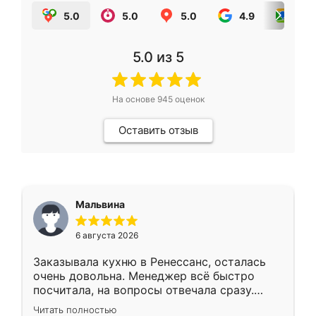
5.0
5.0
5.0
4.9
5.0
5.0
из 5
На основе
945
оценок
Оставить отзыв
Мальвина
6 августа 2026
Заказывала кухню в Ренессанс, осталась
очень довольна. Менеджер всё быстро
посчитала, на вопросы отвечала сразу.
Замерщик приехал в субботу, подошёл к
Читать полностью