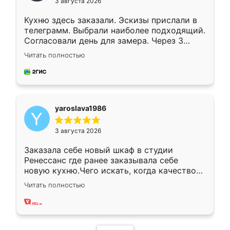
3 августа 2026
Кухню здесь заказали. Эскизы прислали в
телеграмм. Выбрали наиболее подходящий.
Согласовали день для замера. Через 3
недели кухня была уже готова. Остались
Читать полностью
довольны работой. Спасибо Ренессанс
мебель за качественную работу!
yaroslava1986
3 августа 2026
Заказала себе новый шкаф в студии
Ренессанс где ранее заказывала себе
новую кухню.Чего искать, когда качеством
вполне довольна. Служит кухня уже почти
Читать полностью
два года, нареканий нет.