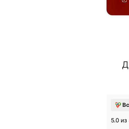
Д
Вс
5.0
из 