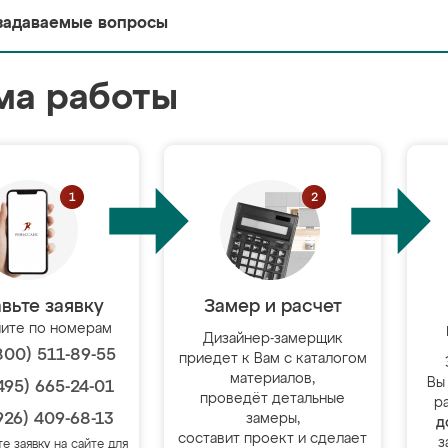
задаваемые вопросы
ма работы
вьте заявку
Замер и расчет
ите по номерам
Дизайнер-замерщик
800) 511-89-55
приедет к Вам с каталогом
материалов,
Вы
495) 665-24-01
проведёт детальные
р
926) 409-68-13
замеры,
д
составит проект и сделает
з
те заявку на сайте для