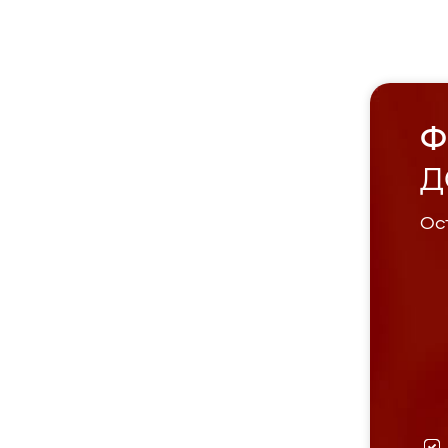
Ф
Д
Ост