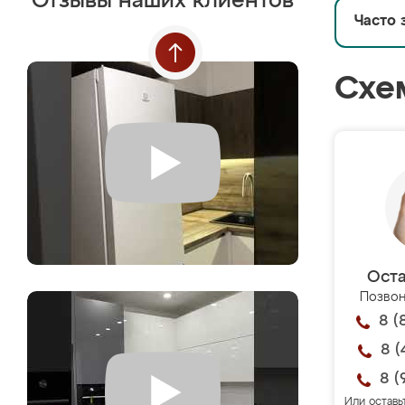
Отзывы наших клиентов
Часто 
Схе
Оста
Позвон
8 (
8 (
8 (
Или оставь