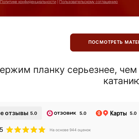
Политике конфиденциальности
|
Пользовательскому соглашению
ПОСМОТРЕТЬ МАТ
ержим планку серьезнее, чем
катани
е отзывы
5.0
5.0
5.0
5
На основе
944
оценок