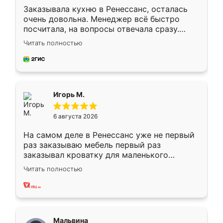
Заказывала кухню в Ренессанс, осталась
очень довольна. Менеджер всё быстро
посчитала, на вопросы отвечала сразу.
Замерщик приехал в субботу, подошёл к
Читать полностью
делу со всей ответственностью. Собрали
за день, ребята работали аккуратно, даже
пыли почти не было. Качество отличное,
ящики ходят плавно, ничего не скрипит.
Всё подошло как влитое.
Игорь М.
6 августа 2026
На самом деле в Ренессанс уже не первый
раз заказываю мебель первый раз
заказывал кроватку для маленького
ребёнка при его рождении ,во второй раз
Читать полностью
заказал шкаф-купе. По качеству очень
хорошее сборка достаточно быстрая,
также адекватные цены. До этого
сравнивал с разными конкурентами в этом
сегменте ,выбор у конкурентов куда
Мальвина