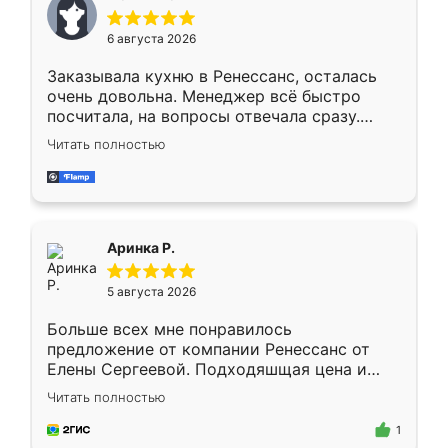
меньше, здесь же он более разнообразный.
Мне нравится ,если что-то потребуется из
6 августа 2026
мебели буду заказывать только здесь.
Заказывала кухню в Ренессанс, осталась
очень довольна. Менеджер всё быстро
посчитала, на вопросы отвечала сразу.
Замерщик приехал в субботу, подошёл к
Читать полностью
делу со всей ответственностью. Собрали
за день, ребята работали аккуратно, даже
пыли почти не было. Качество отличное,
ящики ходят плавно, ничего не скрипит.
Всё подошло как влитое.
Аринка Р.
5 августа 2026
Больше всех мне понравилось
предложение от компании Ренессанс от
Елены Сергеевой. Подходяшщая цена и
короткие сроки изготовления. Приехавший
Читать полностью
для замера сотрудник Владислав
предложил по моему эскизу самый
1