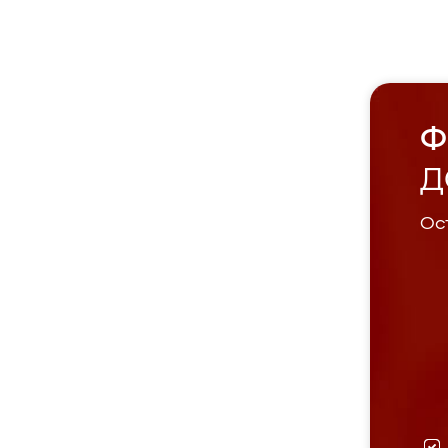
Ф
Д
Ост