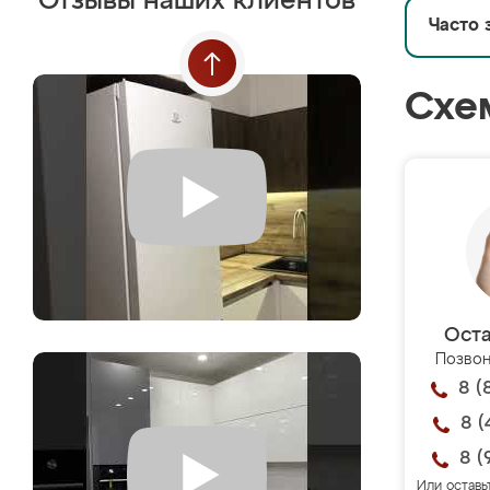
Отзывы наших клиентов
Часто 
Схе
Оста
Позвон
8 (
8 (
8 (
Или оставь