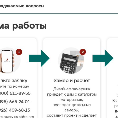
задаваемые вопросы
ма работы
вьте заявку
Замер и расчет
ите по номерам
Дизайнер-замерщик
800) 511-89-55
приедет к Вам с каталогом
материалов,
Вы
495) 665-24-01
проведёт детальные
р
926) 409-68-13
замеры,
д
составит проект и сделает
з
те заявку на сайте для