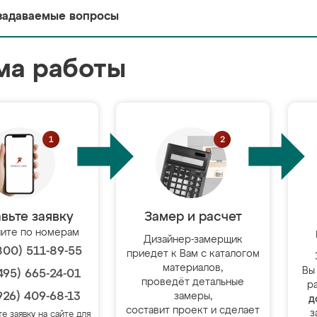
задаваемые вопросы
ма работы
вьте заявку
Замер и расчет
ите по номерам
Дизайнер-замерщик
800) 511-89-55
приедет к Вам с каталогом
материалов,
Вы
495) 665-24-01
проведёт детальные
р
926) 409-68-13
замеры,
д
составит проект и сделает
з
те заявку на сайте для