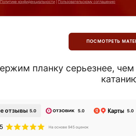
Политике конфиденциальности
|
Пользовательскому соглашению
ПОСМОТРЕТЬ МАТ
ержим планку серьезнее, чем
катани
е отзывы
5.0
5.0
5.0
5
На основе
945
оценок