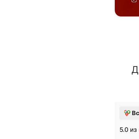
Д
Вс
5.0
из 