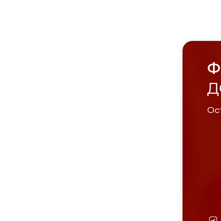
Ф
Д
Ост