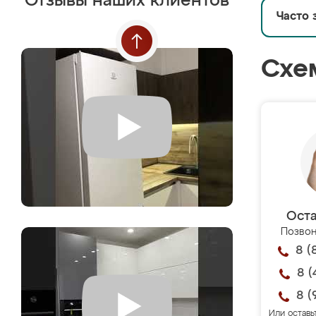
Отзывы наших клиентов
Часто 
Схе
Оста
Позвон
8 (
8 (
8 (
Или оставь